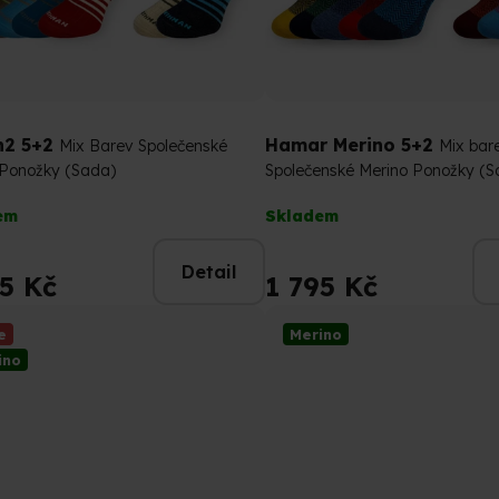
n2 5+2
Hamar Merino 5+2
Mix Barev Společenské
Mix bar
 Ponožky (Sada)
Společenské Merino Ponožky (S
rné
Průměrné
em
Skladem
cení
hodnocení
tu
produktu
Detail
je
95 Kč
1 795 Kč
4,8
z
e
Merino
5
ino
ček.
hvězdiček.