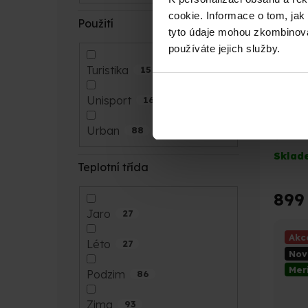
cookie. Informace o tom, jak
Použití
tyto údaje mohou zkombinovat
používáte jejich služby.
Turistika
15
Unisport
16
Gobi 
Urban
88
Černé m
Sklad
Teplotní třída
899
Jaro
27
Akc
Léto
27
Nov
Mer
Podzim
86
Zima
93