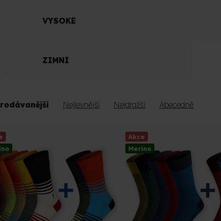
VYSOKÉ
ZIMNÍ
rodávanější
Nejlevnější
Nejdražší
Abecedně
e
Akce
ino
Merino