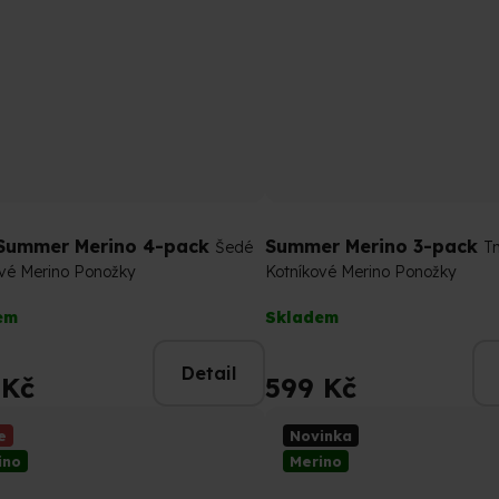
Summer Merino 4-pack
Summer Merino 3-pack
Šedé
T
ové Merino Ponožky
Kotníkové Merino Ponožky
rné
Průměrné
em
Skladem
cení
hodnocení
tu
produktu
Detail
je
 Kč
599 Kč
5,0
z
e
Novinka
5
ino
Merino
ček.
hvězdiček.