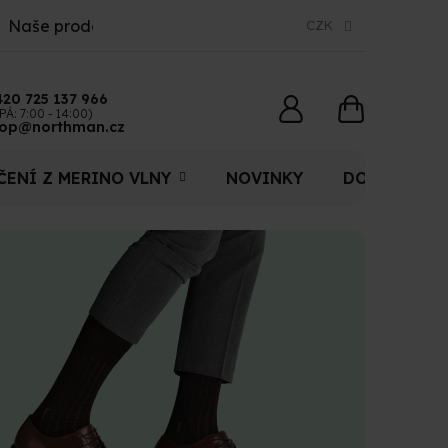
Naše prodejny
CZK
420 725 137 966
NÁKUPNÍ
PÁ: 7:00 - 14:00)
op@northman.cz
KOŠÍK
ČENÍ Z MERINO VLNY
NOVINKY
DOPLŇKY