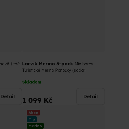
Larvik Merino 3-pack
mavě šedé
Mix barev
Turistické Merino Ponožky (sada)
Průměrné
Skladem
hodnocení
produktu
Detail
Detail
je
1 099 Kč
4,5
z
Akce
5
Tip
hvězdiček.
Merino