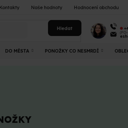
Kontakty
Naše hodnoty
Hodnocení obchodu
Hledat
+
(PO-
esh
DO MĚSTA
PONOŽKY CO NESMRDÍ
OBLE
NOŽKY