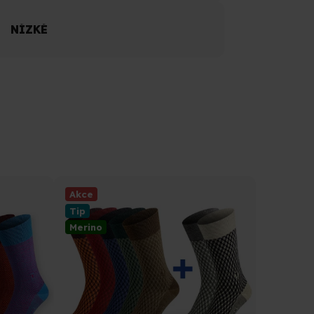
NÍZKÉ
Akce
Tip
Merino