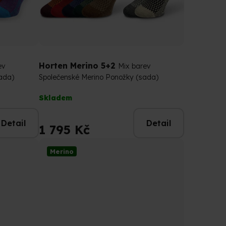
Horten Merino 5+2
ev
Mix barev
ada)
Společenské Merino Ponožky (sada)
Průměrné
Skladem
hodnocení
produktu
Detail
Detail
je
1 795 Kč
5,0
z
Merino
5
hvězdiček.