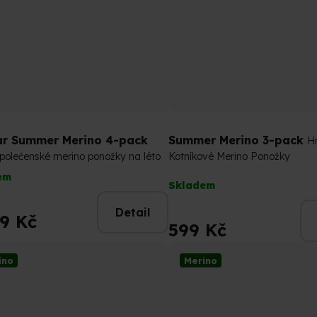
r Summer Merino 4-pack
Summer Merino 3-pack
H
polečenské merino ponožky na léto
Kotníkové Merino Ponožky
em
Průměrné
Skladem
hodnocení
produktu
Detail
89 Kč
je
599 Kč
4,8
z
ino
Merino
5
hvězdiček.