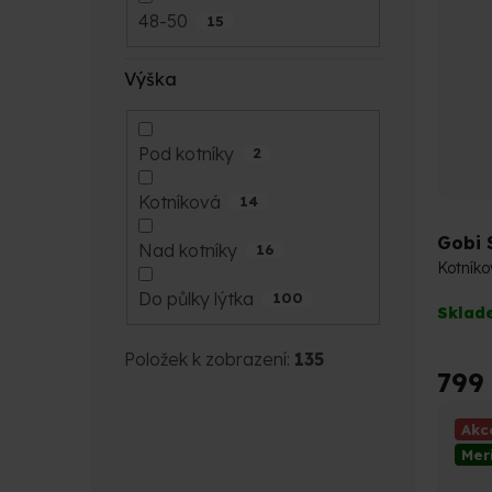
48-50
15
Výška
Pod kotníky
2
Kotníková
14
Gobi 
Nad kotníky
16
Kotník
Do půlky lýtka
100
Průmě
Sklad
hodno
produk
Položek k zobrazení:
135
je
799
4,9
z
Akc
5
Mer
hvězdi