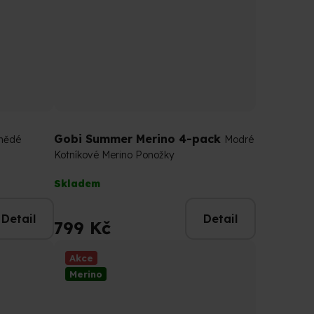
Gobi Summer Merino 4-pack
nědé
Modré
Kotníkové Merino Ponožky
Průměrné
Skladem
hodnocení
produktu
Detail
Detail
je
799 Kč
4,9
z
Akce
5
Merino
hvězdiček.