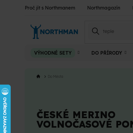
Přejít
Proč jít s Northmanem
Northmagazín
na
obsah
VÝHODNÉ SETY
DO PŘÍRODY
Do Města
ČESKÉ MERINO
VOLNOČASOVÉ PO