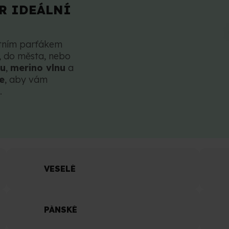
R IDEÁLNÍ
tním parťákem
, do města, nebo
nu
,
merino vlnu
a
e
, aby vám
.
VESELÉ
PÁNSKÉ