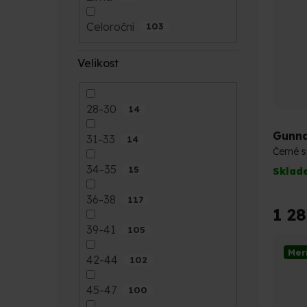
Celoroční
103
Velikost
28-30
14
Gunna
31-33
14
Černé s
34-35
15
Sklad
36-38
117
1 2
39-41
105
Mer
42-44
102
45-47
100