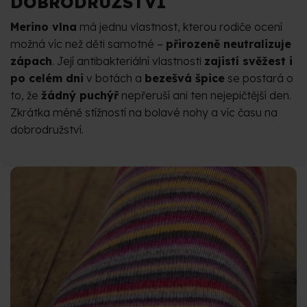
DOBRODRUŽSTVÍ
Merino vlna
má jednu vlastnost, kterou rodiče ocení
možná víc než děti samotné –
přirozeně neutralizuje
zápach
. Její antibakteriální vlastnosti
zajistí svěžest i
po celém dni
v botách a
bezešvá špice
se postará o
to, že
žádný puchýř
nepřeruší ani ten nejepičtější den.
Zkrátka méně stížností na bolavé nohy a víc času na
dobrodružství.