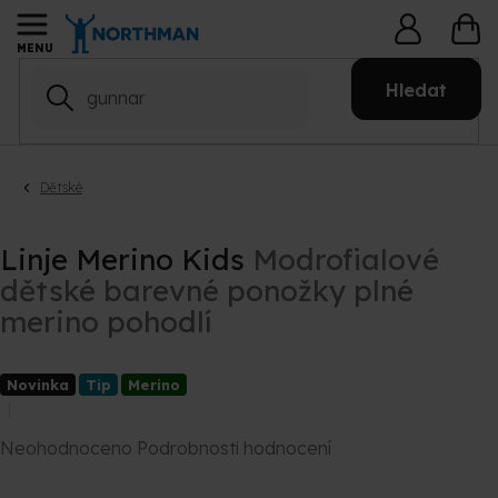
Přejít
NÁ
na
KO
obsah
Hledat
Dětské
Linje Merino Kids
Modrofialové
dětské barevné ponožky plné
merino pohodlí
Novinka
Tip
Merino
Průměrné
Neohodnoceno
Podrobnosti hodnocení
hodnocení
produktu