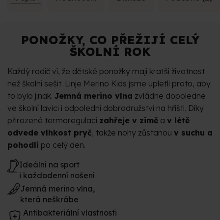
PONOŽKY, CO PŘEŽIJÍ CELÝ
ŠKOLNÍ ROK
Každý rodič ví, že dětské ponožky mají kratší životnost
než školní sešit. Linje Merino Kids jsme upletli proto, aby
to bylo jinak.
Jemná merino vlna
zvládne dopoledne
ve školní lavici i odpolední dobrodružství na hřišti. Díky
přirozené termoregulaci
zahřeje v zimě
a
v létě
odvede vlhkost pryč
, takže nohy zůstanou
v suchu a
pohodlí
po celý den.
Ideální na sport
i každodenní nošení
Jemná merino vlna,
která neškrábe
Antibakteriální vlastnosti