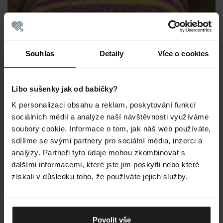
Souhlas
Detaily
Více o cookies
Libo sušenky jak od babičky?
K personalizaci obsahu a reklam, poskytování funkcí
sociálních médií a analýze naší návštěvnosti využíváme
BEZEŠVÁ ŠPICE
soubory cookie. Informace o tom, jak náš web používáte,
Bezešvá technologie uzavírání špice se postará o to,
sdílíme se svými partnery pro sociální média, inzerci a
že žádný puchýř nepřeruší ani ten nejepičtější den.
analýzy. Partneři tyto údaje mohou zkombinovat s
dalšími informacemi, které jste jim poskytli nebo které
získali v důsledku toho, že používáte jejich služby.
Povolit vše