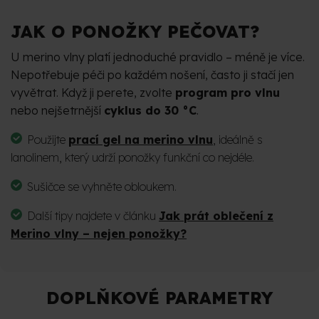
JAK O PONOŽKY PEČOVAT?
U merino vlny platí jednoduché pravidlo – méně je více.
Nepotřebuje péči po každém nošení, často ji stačí jen
vyvětrat. Když ji perete, zvolte
program pro vlnu
nebo nejšetrnější
cyklus do 30 °C
.
Použijte
prací gel na merino vlnu
, ideálně s
lanolinem, který udrží ponožky funkční co nejdéle.
Sušičce se vyhněte obloukem.
Další tipy najdete v článku
Jak prát oblečení z
Merino vlny – nejen ponožky?
DOPLŇKOVÉ PARAMETRY