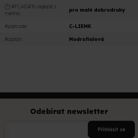
#FLAG#To nejlepší z
?
pro malé dobrodruhy
merina
:
#paircode
:
C-LIEMK
#option
:
Modrofialová
PŘIDAT KOMENTÁŘ
Z
á
p
Odebírat newsletter
a
t
E-
í
Přihlásit se
mail