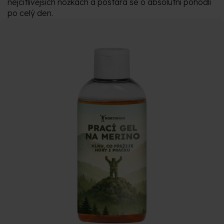
nejcitlivějších nožkách a postará se o absolutní pohodlí
po celý den.