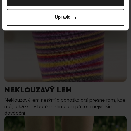
Upravit
NEKLOUZAVÝ LEM
Neklouzavý lem neškrtí a ponožka drží přesně tam, kde
má, takže se v botě neshrne ani při tom největším
dovádění.