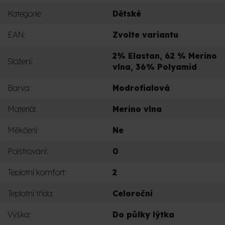
Kategorie
:
Dětské
EAN
:
Zvolte variantu
2% Elastan, 62 % Merino
Složení
:
vlna, 36% Polyamid
Barva
:
Modrofialová
Materiál
:
Merino vlna
Měkčení
:
Ne
Polstrování
:
0
Teplotní komfort
:
2
Teplotní třída
:
Celoroční
Výška
:
Do půlky lýtka