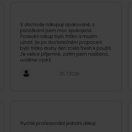
V obchode nakupuji opakovaně, s
ponožkami jsem moc spokojená.
Poslední nákup bylo tričko a musím
uznat, že po dostatečném propocení
bylo tričko druhy den zcela fresh k použití.
Je velice příjemné, zatím jsem nadšená,
uvidíme výdrž.
Hodnocení obchodu je 5 z 5 hvězdiček.
25.7.2026
Rychlé,profesionální jednání děkuji