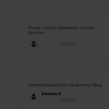
Rychle vyřizeni objednavky a rychle
doručeni
Hodnocení obchodu je 5 z 5 hvězdiček.
8.7.2026
Komunikace pečlivost opakovaný nákup
Daniela K.
Hodnocení obchodu je 5 z 5 hvězdiček.
5.7.2026