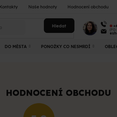
Kontakty
Naše hodnoty
Hodnocení obchodu
Hledat
+
(PO-
esh
DO MĚSTA
PONOŽKY CO NESMRDÍ
OBLE
HODNOCENÍ OBCHODU
Průměrné