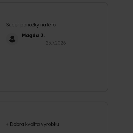
Super ponožky na léto
Magda J.
Hodnocení obchodu je 5 z 5 hvězdiček.
25.7.2026
+ Dobra kvalita vyrobku