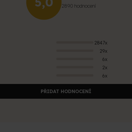
5,0
hodnocení
2890 hodnocení
obchodu
je
5,0
z
5
hvězdiček.
2847x
29x
6x
2x
6x
PŘIDAT HODNOCENÍ