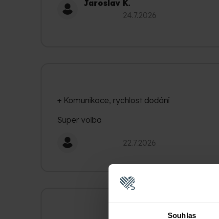
Jaroslav K.
Hodnocení obchodu je 5 z 5 hvězdiček.
24.7.2026
+ Komunikace, rychlost dodání
Super volba
Hodnocení obchodu je 5 z 5 hvězdiček.
22.7.2026
Souhlas