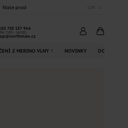
Naše prodejny
CZK
420 725 137 966
NÁKUPNÍ
PÁ: 7:00 - 14:00)
op@northman.cz
KOŠÍK
ČENÍ Z MERINO VLNY
NOVINKY
DOPLŇKY