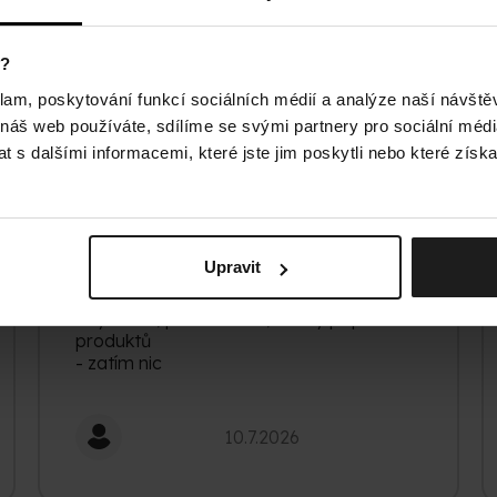
Rychlé dodání jsem spokojen
Hodnocení obchodu je 5 z 5 hvězdiček.
y?
14.7.2026
klam, poskytování funkcí sociálních médií a analýze naší návšt
 náš web používáte, sdílíme se svými partnery pro sociální média
 s dalšími informacemi, které jste jim poskytli nebo které získa
Upravit
+ rychlost, přehlednost, dobrý popis
produktů
- zatím nic
Hodnocení obchodu je 5 z 5 hvězdiček.
10.7.2026