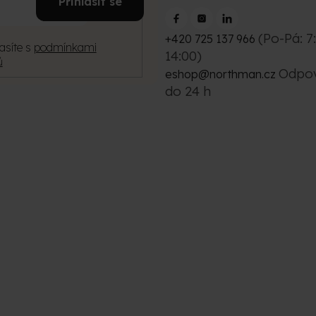
Přihlásit se
mail
(Po-Pá: 7
+420 725 137 966
asíte s
podmínkami
14:00)
ů
Odpo
eshop@northman.cz
do 24 h