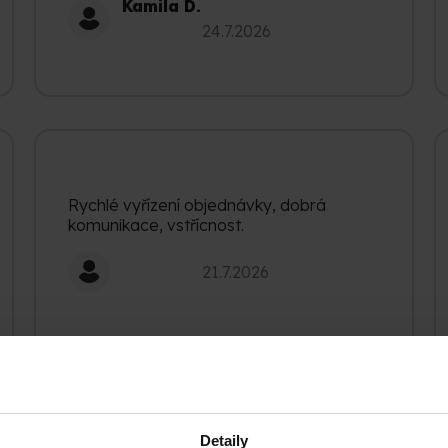
Kamila D.
Hodnocení obchodu je 5 z 5 hvězdiček.
24.7.2026
Rychlé vyřízení objednávky, dobrá
komunikace, vstřícnost.
Hodnocení obchodu je 5 z 5 hvězdiček.
21.7.2026
Detaily