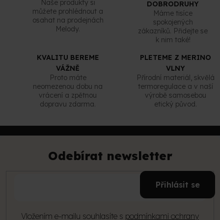
Naše produkty si
DOBRODRUHY
v
můžete prohlédnout a
Máme tisíce
k
osahat na prodejnách
spokojených
y
Melody.
zákazníků. Přidejte se
v
k nim také!
ý
p
KVALITU BEREME
PLETEME Z MERINO
i
VÁŽNĚ
VLNY
s
Proto máte
Přírodní materiál, skvělá
u
neomezenou dobu na
termoregulace a v naší
vrácení a zpětnou
výrobě samosebou
dopravu zdarma.
etický původ.
Z
á
p
Odebírat newsletter
a
t
E-
í
Přihlásit se
mail
Vložením e-mailu souhlasíte s
podmínkami ochrany