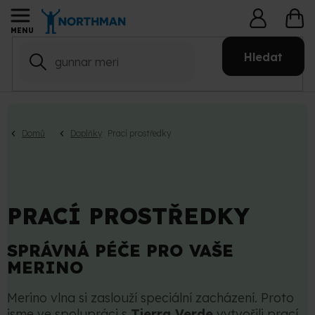
Přejít
NÁ
na
KO
obsah
Hledat
Domů
Doplňky
Prací prostředky
PRACÍ PROSTŘEDKY
SPRÁVNÁ PÉČE PRO VAŠE
MERINO
Merino vlna si zaslouží speciální zacházení. Proto
jsme ve spolupráci s
Tierra Verde
vytvořili prací