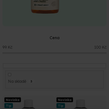
Cena
99
Kč
100
Kč
Na skladě
3
V
Novinka
Novinka
ý
Tip
Tip
p