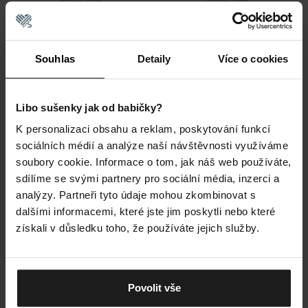
i
s
p
r
Souhlas
Detaily
Více o cookies
o
d
u
Libo sušenky jak od babičky?
k
K personalizaci obsahu a reklam, poskytování funkcí
t
Prací gel na merino vlnu
Prací gel na merino vlnu
sociálních médií a analýze naší návštěvnosti využíváme
ů
Skladem
Průměrné
soubory cookie. Informace o tom, jak náš web používáte,
Skladem
hodnocení
sdílíme se svými partnery pro sociální média, inzerci a
99 Kč
produktu
99 Kč
analýzy. Partneři tyto údaje mohou zkombinovat s
je
dalšími informacemi, které jste jim poskytli nebo které
5,0
Novinka
získali v důsledku toho, že používáte jejich služby.
z
Tip
5
hvězdiček.
Povolit vše