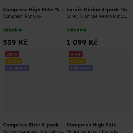
Compress High Elite
Larvik Merino 3-pack
Žluté
Mix
Kompresní Ponožky
barev Turistické Merino Ponožky
(Podkolenky)
(sada)
Průměrné
Průměrné
Skladem
Skladem
hodnocení
hodnocení
produktu
produktu
539 Kč
1 099 Kč
je
je
5,0
4,5
Akce
Akce
z
z
Outlet
Outlet
5
5
Compress
Compress
hvězdiček.
hvězdiček.
1 197 Kč
–10 %
599 Kč
–10 %
Compress Elite 3-pack
Compress High Elite
Růžová Kompresní Podkolenka,
Modré Kompresní Ponožky