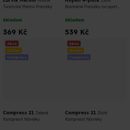
Larvik Merino
Hopen 4-pack
Hnědé
Žluté
Turistické Merino Ponožky
Bavlněné Ponožky na sport
nebo lenošení (Sada)
Průměrné
Průměrné
Skladem
Skladem
hodnocení
hodnocení
produktu
produktu
369 Kč
539 Kč
je
je
5,0
5,0
Akce
Akce
z
z
Outlet
Outlet
5
5
Compress
Compress
hvězdiček.
hvězdiček.
329 Kč
–10 %
329 Kč
–10 %
Compress 21
Compress 21
Zelené
Žluté
Kompresní Návleky
Kompresní Návleky
Průměrné
Průměrné