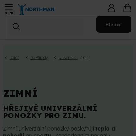
Přejít
NÁ
na
KO
obsah
Hledat
Domů
Do Přírody
Univerzální
Zimní
ZIMNÍ
HŘEJIVÉ UNIVERZÁLNÍ
PONOŽKY PRO ZIMU.
Zimní univerzální ponožky poskytují
teplo a
pohodlí
při sportu i každodenním nošení v