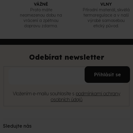
u
VÁŽNĚ
VLNY
Proto máte
Přírodní materiál, skvělá
neomezenou dobu na
termoregulace a v naší
vrácení a zpětnou
výrobě samosebou
dopravu zdarma.
etický původ.
Z
á
p
Odebírat newsletter
a
t
E-
í
Přihlásit se
mail
Vložením e-mailu souhlasíte s
podmínkami ochrany
osobních údajů
Sledujte nás