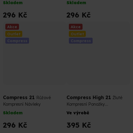
Skladem
Skladem
hodnocení
hodnocení
produktu
produktu
296 Kč
296 Kč
je
je
5,0
5,0
Akce
Akce
z
z
Outlet
Outlet
5
5
Compress
Compress
hvězdiček.
hvězdiček.
329 Kč
–10 %
439 Kč
–10 %
Compress 21
Compress High 21
Růžové
Žluté
Kompresní Návleky
Kompresní Ponožky
(Podkolenky)
Skladem
Ve výrobě
296 Kč
395 Kč