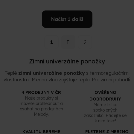
Načíst 1 další
S
O
t
v
r
1
2
l
á
á
n
d
k
a
Zimní univerzálne ponožky
o
v
c
á
í
Teplé
zimní univerzálne ponožky
s termoregulačními
n
p
vlastnostmi. Merino vlna zajišťuje teplo. Pro zimní pohodlí.
í
r
v
4 PRODEJNY V ČR
OVĚŘENO
k
Naše produkty si
DOBRODRUHY
y
můžete prohlédnout a
Máme tisíce
v
osahat na prodejnách
spokojených
ý
Melody.
zákazníků. Přidejte se
p
k nim také!
i
s
KVALITU BEREME
PLETEME Z MERINO