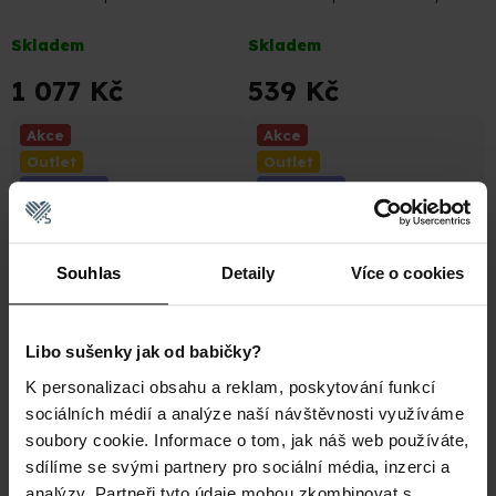
Návlek a Kotníková Ponožka
(Podkolenky)
Průměrné
Průměrné
(sada)
Skladem
Skladem
hodnocení
hodnocení
produktu
produktu
1 077 Kč
539 Kč
je
je
5,0
4,9
Akce
Akce
z
z
Outlet
Outlet
5
5
Compress
Compress
hvězdiček.
hvězdiček.
Souhlas
Detaily
Více o cookies
Libo sušenky jak od babičky?
599 Kč
–10 %
599 Kč
–10 %
K personalizaci obsahu a reklam, poskytování funkcí
Compress High Elite
Compress high elite
sociálních médií a analýze naší návštěvnosti využíváme
Zelené Kompresní Ponožky
Růžové Kompresní Ponožky
soubory cookie. Informace o tom, jak náš web používáte,
(Podkolenky)
(Podkolenky)
Průměrné
Skladem
sdílíme se svými partnery pro sociální média, inzerci a
Skladem
hodnocení
analýzy. Partneři tyto údaje mohou zkombinovat s