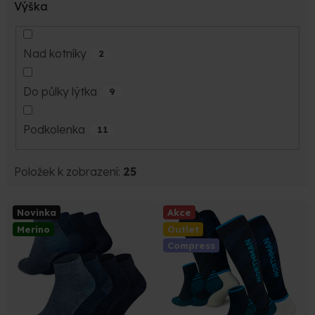
Výška
Nad kotníky
2
Do půlky lýtka
9
Podkolenka
11
Položek k zobrazení:
25
V
Novinka
Akce
ý
Merino
Outlet
p
Compress
i
s
p
r
o