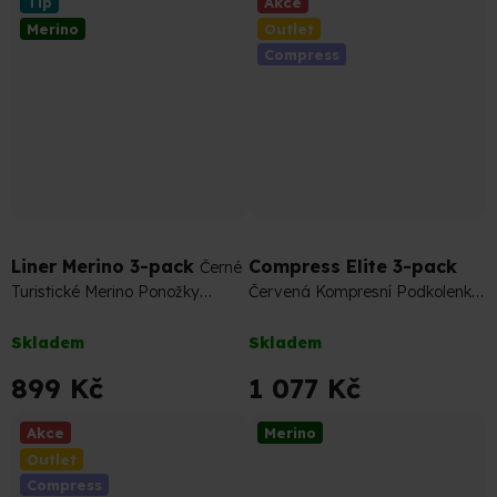
Tip
Akce
z
Merino
Outlet
5
Compress
hvězdiček.
1 197 Kč
–10 %
Liner Merino 3-pack
Compress Elite 3-pack
Černé
Turistické Merino Ponožky
Červená Kompresní Podkolenka,
(sada)
Návlek a Kotníková Ponožka
Průměrné
Průměrné
(sada)
Skladem
Skladem
hodnocení
hodnocení
produktu
produktu
899 Kč
1 077 Kč
je
je
4,8
5,0
Akce
Merino
z
z
Outlet
5
5
Compress
hvězdiček.
hvězdiček.