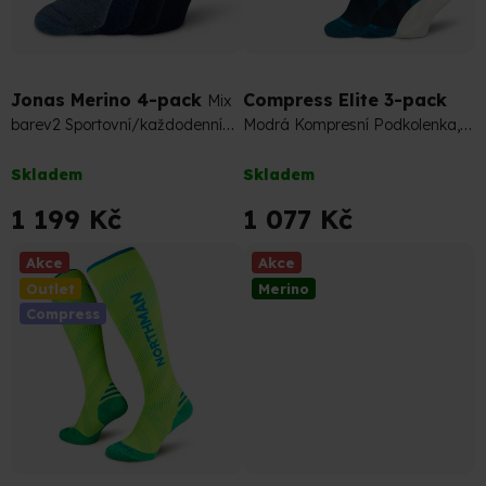
d
u
1 197 Kč
–10 %
k
t
Jonas Merino 4-pack
Compress Elite 3-pack
Mix
ů
barev2 Sportovní/každodenní
Modrá Kompresní Podkolenka,
nošení Merino Ponožky
Návlek a Kotníková Ponožka
Průměrné
Průměrné
(sada)
Skladem
Skladem
hodnocení
hodnocení
produktu
produktu
1 199 Kč
1 077 Kč
je
je
5,0
5,0
Akce
Akce
z
z
Outlet
Merino
5
5
Compress
hvězdiček.
hvězdiček.
599 Kč
–10 %
1 287 Kč
–14 %