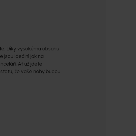
A
áte. Díky vysokému obsahu
 jsou ideální jak na
celáři. Ať už jdete
istotu, že vaše nohy budou