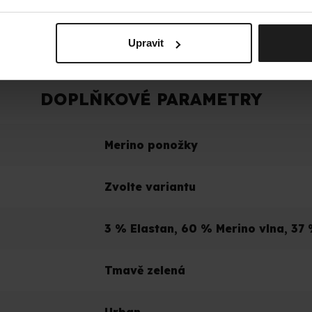
žebro‘‘
Upravit
DOPLŇKOVÉ PARAMETRY
Merino ponožky
Zvolte variantu
3 % Elastan, 60 % Merino vlna, 37
Tmavě zelená