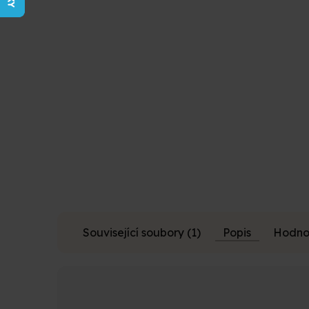
z
5
hvězdiček.
Související soubory (1)
Popis
Hodnoc