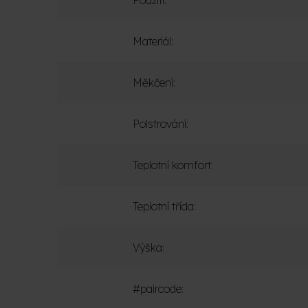
Použití
:
Materiál
:
Měkčení
:
Polstrování
:
Teplotní komfort
:
Teplotní třída
:
Výška
:
#paircode
: