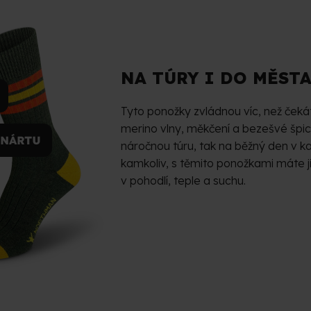
NA TÚRY I DO MĚST
Tyto ponožky zvládnou víc, než ček
merino vlny, měkčení a bezešvé špice
náročnou túru, tak na běžný den v kan
kamkoliv, s těmito ponožkami máte j
v pohodlí, teple a suchu.