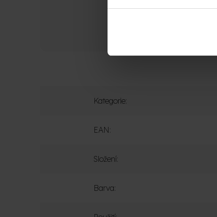
Technologie pletení ‚‚pravé 
Kategorie
:
EAN
:
Složení
:
Barva
: