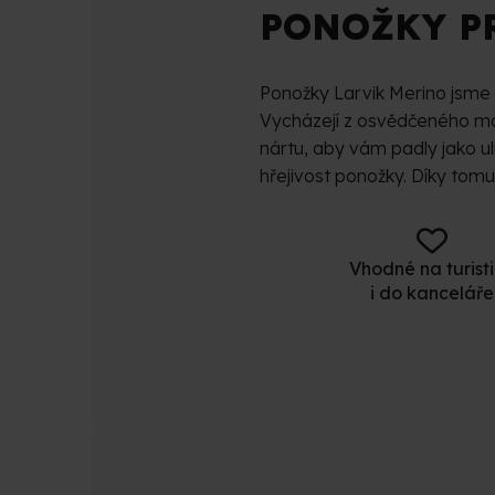
PONOŽKY P
Ponožky Larvik Merino jsme up
Vycházejí z osvědčeného mod
nártu, aby vám padly jako uli
hřejivost ponožky. Díky tomu
Vhodné na turist
i do kanceláře