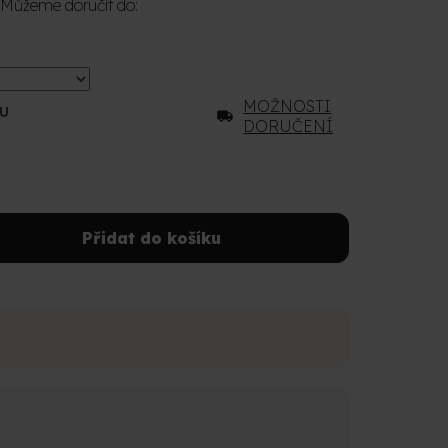
Můžeme doručit do:
MOŽNOSTI
U
DORUČENÍ
Přidat do košíku