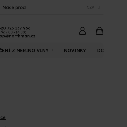
Naše prodejny
CZK
420 725 137 966
NÁKUPNÍ
PÁ: 7:00 - 14:00)
op@northman.cz
KOŠÍK
ČENÍ Z MERINO VLNY
NOVINKY
DOPLŇKY
ace