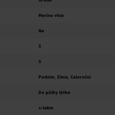
Urban
Merino vlna
Ne
3
3
Podzim
,
Zima
,
Celoroční
Do půlky lýtka
c-lakm