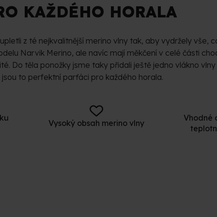
RO KAŽDÉHO HORALA
letli z té nejkvalitnější merino vlny tak, aby vydržely vše, co
elu Narvik Merino, ale navíc mají měkčení v celé části chod
té. Do těla ponožky jsme taky přidali ještě jedno vlákno vln
 jsou to perfektní parťáci pro každého horala.
iku
Vhodné d
Vysoký obsah merino vlny
teplot