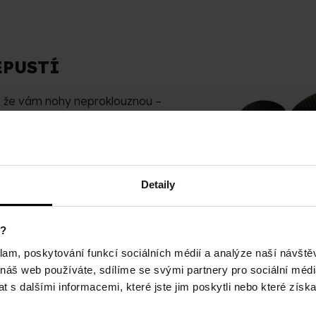
EPUSTÍ
u, že vám nohy neproklouznou –
kloužou a drží tvar i při
Detaily
ání špice
y?
klam, poskytování funkcí sociálních médií a analýze naší návšt
dla
 náš web používáte, sdílíme se svými partnery pro sociální média
 s dalšími informacemi, které jste jim poskytli nebo které získa