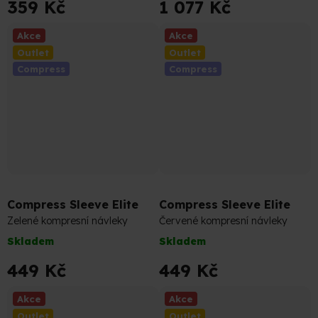
359 Kč
1 077 Kč
je
je
5,0
4,0
Akce
Akce
z
z
Outlet
Outlet
5
5
Compress
Compress
hvězdiček.
hvězdiček.
499 Kč
–10 %
499 Kč
–10 %
Compress Sleeve Elite
Compress Sleeve Elite
Zelené kompresní návleky
Červené kompresní návleky
Skladem
Skladem
449 Kč
449 Kč
Akce
Akce
Outlet
Outlet