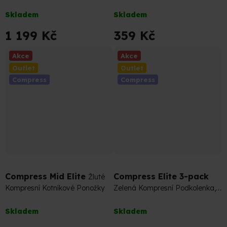
nošení Merino Ponožky
Sportovní Podkotníkové Ponožky
Průměrné
Průměrné
Skladem
Skladem
hodnocení
hodnocení
produktu
produktu
1 199 Kč
359 Kč
je
je
5,0
3,8
Akce
Akce
z
z
Outlet
Outlet
5
5
Compress
Compress
hvězdiček.
hvězdiček.
399 Kč
–10 %
1 197 Kč
–10 %
Compress Mid Elite
Compress Elite 3-pack
Žluté
Kompresní Kotníkové Ponožky
Zelená Kompresní Podkolenka,
Návlek a Kotníková Ponožka
Průměrné
Průměrné
(sada)
Skladem
Skladem
hodnocení
hodnocení
produktu
produktu