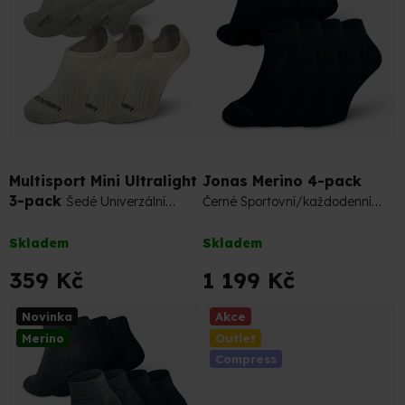
i
s
p
r
o
d
u
399 Kč
–10 %
k
t
Multisport Mini Ultralight
Jonas Merino 4-pack
ů
3-pack
Šedé Univerzální
Černé Sportovní/každodenní
Sportovní Podkotníkové Ponožky
nošení Merino Ponožky
Průměrné
Průměrné
Skladem
Skladem
hodnocení
hodnocení
produktu
produktu
359 Kč
1 199 Kč
je
je
5,0
5,0
Novinka
Akce
z
z
Merino
Outlet
5
5
Compress
hvězdiček.
hvězdiček.