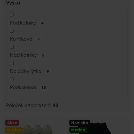
Výška
Pod kotníky
4
Kotníková
2
Nad kotníky
5
Do půlky lýtka
9
Podkolenka
13
Položek k zobrazení:
42
V
Akce
Novinka
ý
Outlet
Merino
p