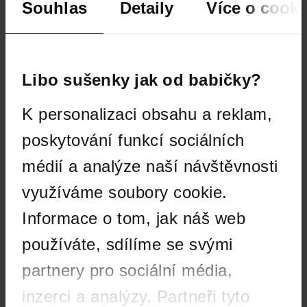
Souhlas
Detaily
Více o cooki
499 Kč
–10 %
Compress Sleeve Elite
Liner Merino 3-pack
Černé
Modré kompresní návleky
Turistické Merino Ponožky
Libo sušenky jak od babičky?
(sada)
Průměrné
Průměrné
Skladem
Skladem
hodnocení
hodnocení
K personalizaci obsahu a reklam,
produktu
produktu
449 Kč
899 Kč
je
je
poskytování funkcí sociálních
5,0
4,8
Akce
Novinka
médií a analýze naší návštěvnosti
z
z
Outlet
Merino
5
5
využíváme soubory cookie.
Compress
hvězdiček.
hvězdiček.
Informace o tom, jak náš web
používáte, sdílíme se svými
partnery pro sociální média,
inzerci a analýzy. Partneři tyto
599 Kč
–10 %