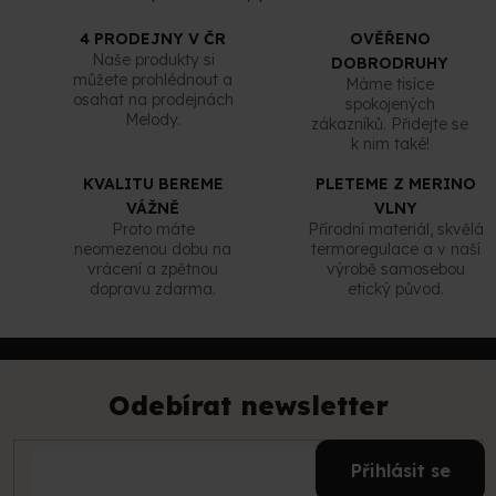
v
ý
4 PRODEJNY V ČR
OVĚŘENO
p
Naše produkty si
DOBRODRUHY
i
můžete prohlédnout a
Máme tisíce
s
osahat na prodejnách
spokojených
u
Melody.
zákazníků. Přidejte se
k nim také!
KVALITU BEREME
PLETEME Z MERINO
VÁŽNĚ
VLNY
Proto máte
Přírodní materiál, skvělá
neomezenou dobu na
termoregulace a v naší
vrácení a zpětnou
výrobě samosebou
dopravu zdarma.
etický původ.
Z
á
p
Odebírat newsletter
a
t
E-
í
Přihlásit se
mail