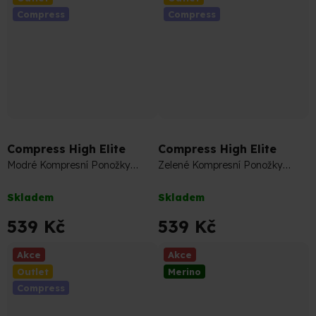
Compress
Compress
599 Kč
–10 %
599 Kč
–10 %
Compress High Elite
Compress High Elite
Modré Kompresní Ponožky
Zelené Kompresní Ponožky
(Podkolenky)
(Podkolenky)
Průměrné
Průměrné
Skladem
Skladem
hodnocení
hodnocení
produktu
produktu
539 Kč
539 Kč
je
je
4,9
4,5
Akce
Akce
z
z
Outlet
Merino
5
5
Compress
hvězdiček.
hvězdiček.