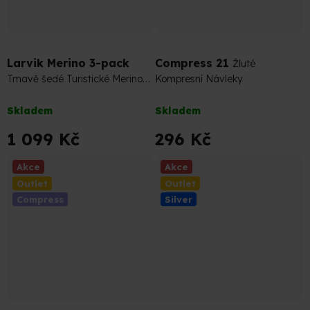
1 287 Kč
–14 %
329 Kč
–10 %
Larvik Merino 3-pack
Compress 21
Žluté
Tmavě šedé Turistické Merino
Kompresní Návleky
Ponožky (sada)
Průměrné
Průměrné
Skladem
Skladem
hodnocení
hodnocení
produktu
produktu
1 099 Kč
296 Kč
je
je
5,0
5,0
Akce
Akce
z
z
Outlet
Outlet
5
5
Compress
Silver
hvězdiček.
hvězdiček.
649 Kč
–10 %
399 Kč
–10 %