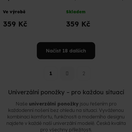
Sportovní Podkotníkové Ponožky
Průměrné
Průměrné
Ve výrobě
Skladem
hodnocení
hodnocení
produktu
produktu
359 Kč
359 Kč
je
je
4,7
5,0
z
z
5
5
Načíst 18 dalších
hvězdiček.
hvězdiček.
S
O
t
v
r
1
2
l
á
á
n
d
k
a
Univerzální ponožky – pro každou situaci
o
v
c
á
í
Naše
univerzální ponožky
jsou řešením pro
n
p
každodenní nošení bez ohledu na situaci. Vyváženou
í
r
kombinaci komfortu, funkčnosti a moderního designu
v
najdete v každé naší univerzální modelě. Česká kvalita
k
pro všechny příležitosti.
y