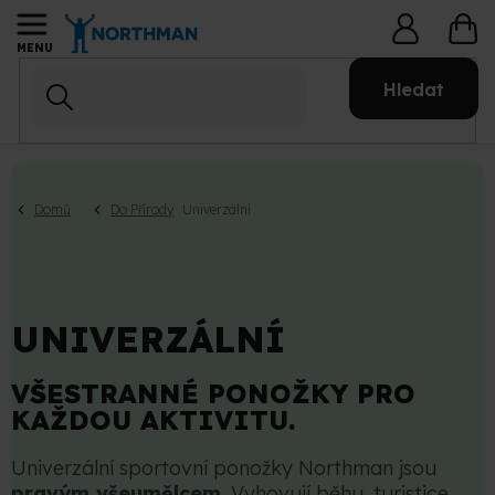
Přejít
NÁ
na
KO
obsah
Hledat
Domů
Do Přírody
Univerzální
UNIVERZÁLNÍ
VŠESTRANNÉ PONOŽKY PRO
KAŽDOU AKTIVITU.
Univerzální sportovní ponožky Northman jsou
pravým všeumělcem
. Vyhovují běhu, turistice,