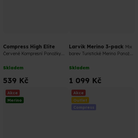
599 Kč
–10 %
1 287 Kč
–14 %
Compress High Elite
Larvik Merino 3-pack
Mix
Červené Kompresní Ponožky
barev Turistické Merino Ponožky
(Podkolenky)
(sada)
Průměrné
Průměrné
Skladem
Skladem
hodnocení
hodnocení
produktu
produktu
539 Kč
1 099 Kč
je
je
5,0
4,5
Akce
Akce
z
z
Merino
Outlet
5
5
Compress
hvězdiček.
hvězdiček.