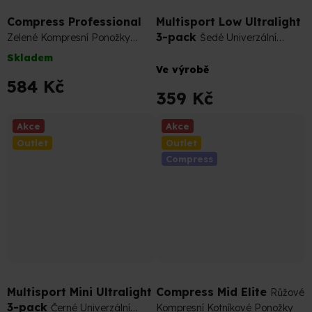
Compress Professional
Multisport Low Ultralight
3-pack
Zelené Kompresní Ponožky
Šedé Univerzální
(Podkolenky)
Sportovní Podkotníkové Ponožky
Skladem
Průměrné
Ve výrobě
hodnocení
584 Kč
produktu
359 Kč
je
4,8
Akce
Akce
z
Outlet
Outlet
5
Compress
hvězdiček.
399 Kč
–10 %
399 Kč
–10 %
Multisport Mini Ultralight
Compress Mid Elite
Růžové
3-pack
Černé Univerzální
Kompresní Kotníkové Ponožky