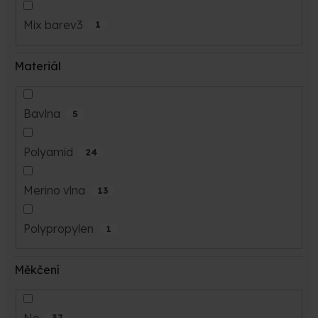
Mix barev3
1
Materiál
Bavlna
5
Polyamid
24
Merino vlna
13
Polypropylen
1
Měkčení
Ne
37