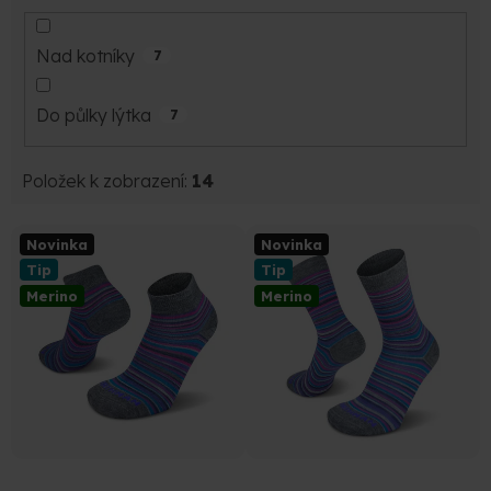
Nad kotníky
7
Do půlky lýtka
7
Položek k zobrazení:
14
V
Novinka
Novinka
ý
Tip
Tip
p
Merino
Merino
i
s
p
r
o
d
u
k