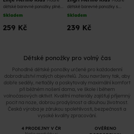
dětské barevné ponožky plné
dětské barevné ponožky s
merino pohodlí
nižším úpletem
Skladem
Skladem
259 Kč
239 Kč
O
v
Dětské ponožky pro volný čas
l
á
Pohodlné dětské ponožky určené pro každodenní
d
dobrodružství malých objevitelů. Jsou navrženy tak, aby
a
c
dobře seděly, netlačily a poskytovaly maximální komfort
í
při běžném nošení doma, ve škole i během
p
volnočasových aktivit. Kvalitní materiály zajišťují příjemný
r
pocit na noze, dobrou prodyšnost a dlouhou životnost.
v
Česká výroba je zárukou spolehlivosti, bezpečnosti a
k
vysoké kvality zpracování.
y
v
ý
4 PRODEJNY V ČR
OVĚŘENO
p