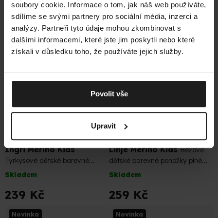
soubory cookie. Informace o tom, jak náš web používáte,
239 Kč
239 Kč
sdílíme se svými partnery pro sociální média, inzerci a
analýzy. Partneři tyto údaje mohou zkombinovat s
Novinka
Novinka
dalšími informacemi, které jste jim poskytli nebo které
Tip
Tip
získali v důsledku toho, že používáte jejich služby.
Merino
Merino
Povolit vše
Upravit
Ingri Merino Kids
Linje Merino Kids
Béžové
Tyrkysové dětské barevné
dětské barevné ponožky plné
ponožky s nižším úpletem
merino pohodlí
Skladem
Skladem
239 Kč
259 Kč
Novinka
Novinka