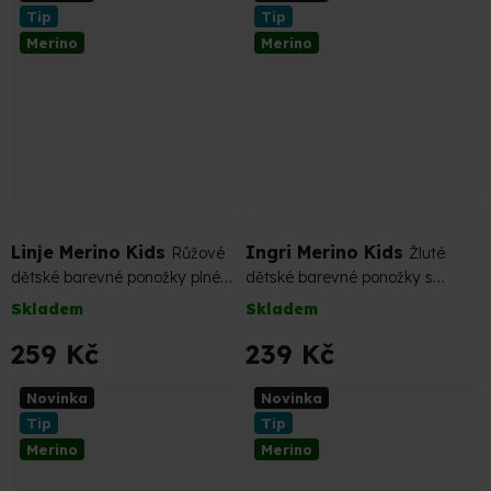
Tip
Tip
Merino
Merino
Linje Merino Kids
Ingri Merino Kids
Růžové
Žluté
dětské barevné ponožky plné
dětské barevné ponožky s
merino pohodlí
nižším úpletem
Skladem
Skladem
259 Kč
239 Kč
Novinka
Novinka
Tip
Tip
Merino
Merino