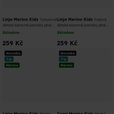
Linje Merino Kids
Linje Merino Kids
Tyrkysové
Fialové
dětské barevné ponožky plné
dětské barevné ponožky plné
merino pohodlí
merino pohodlí
Skladem
Skladem
259 Kč
259 Kč
Novinka
Novinka
Tip
Tip
Merino
Merino
Linje Merino Kids
Ingri Merino Kids
Modré
Modré