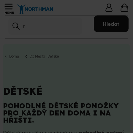
Přejít
NÁ
na
KO
obsah
Hledat
Domů
Do Města
Dětské
DĚTSKÉ
POHODLNÉ DĚTSKÉ PONOŽKY
PRO KAŽDÝ DEN DOMA I NA
HŘIŠTI.
Dětské ponožky navržené pro
pohodlné nošení