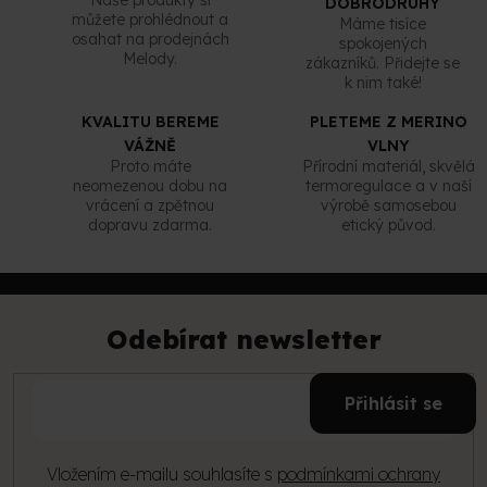
Naše produkty si
DOBRODRUHY
i
můžete prohlédnout a
Máme tisíce
s
osahat na prodejnách
spokojených
u
Melody.
zákazníků. Přidejte se
k nim také!
KVALITU BEREME
PLETEME Z MERINO
VÁŽNĚ
VLNY
Proto máte
Přírodní materiál, skvělá
neomezenou dobu na
termoregulace a v naší
vrácení a zpětnou
výrobě samosebou
dopravu zdarma.
etický původ.
Z
á
p
Odebírat newsletter
a
t
E-
í
Přihlásit se
mail
Vložením e-mailu souhlasíte s
podmínkami ochrany