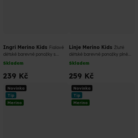
Ingri Merino Kids
Linje Merino Kids
Fialové
Žluté
dětské barevné ponožky s
dětské barevné ponožky plné
nižším úpletem
merino pohodlí
Skladem
Skladem
239 Kč
259 Kč
Novinka
Novinka
Tip
Tip
Merino
Merino