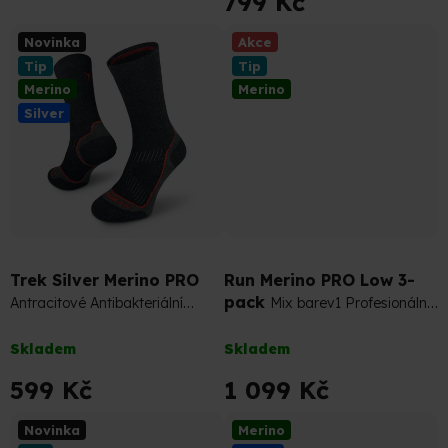
799 Kč
je
5,0
Novinka
Akce
z
Tip
Tip
5
Merino
Merino
hvězdiček.
Silver
1 287 Kč
–14 %
Trek Silver Merino PRO
Run Merino PRO Low 3-
pack
Antracitové Antibakteriální
Mix barev1 Profesionální
Turistické Merino Ponožky
Běžecké Merino Ponožky
Průměrné
Průměrné
Skladem
Skladem
hodnocení
hodnocení
produktu
produktu
599 Kč
1 099 Kč
je
je
5,0
5,0
Novinka
Merino
z
z