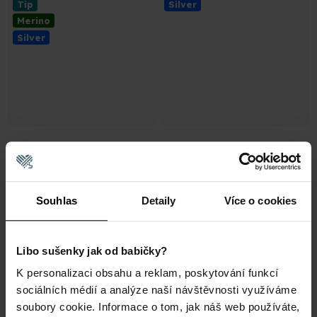
Tip
Silver
5
5
Merino
hvězdiček.
hvězdiček.
Silver
Trek Silver Merino PRO
Trek Silver Merino Light
Světle šedé Antibakteriální
Hnědé Antibakteriální Turistické
Turistické Merino Ponožky
Merino Ponožky
Průměrné
Průměrné
Souhlas
Detaily
Více o cookies
Skladem
Skladem
hodnocení
hodnocení
produktu
produktu
599 Kč
499 Kč
je
je
Libo sušenky jak od babičky?
5,0
5,0
Merino
Akce
z
z
K personalizaci obsahu a reklam, poskytování funkcí
Silver
Tip
5
5
sociálních médií a analýze naší návštěvnosti využíváme
Merino
hvězdiček.
hvězdiček.
soubory cookie. Informace o tom, jak náš web používáte,