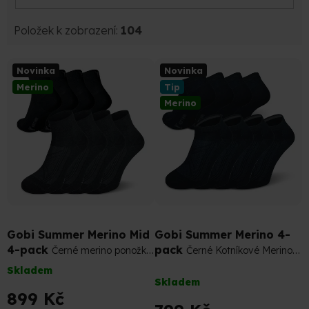
Položek k zobrazení:
104
V
Novinka
Novinka
ý
Merino
Tip
p
Merino
i
s
p
r
o
d
u
k
t
Gobi Summer Merino Mid
Gobi Summer Merino 4-
ů
4-pack
pack
Černé merino ponožky
Černé Kotníkové Merino
nad kotník
Ponožky
Skladem
Průměrné
Skladem
hodnocení
899 Kč
produktu