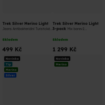
Trek Silver Merino Light
Trek Silver Merino Light
3-pack
Jeans Antibakteriální Turistické
Mix barev2
Merino Ponožky
Antibakteriální Turistické Merino
Průměrné
Průměrné
Ponožky
Skladem
Skladem
hodnocení
hodnocení
produktu
produktu
499 Kč
1 299 Kč
je
je
5,0
5,0
Novinka
Novinka
z
z
Tip
Merino
5
5
Merino
hvězdiček.
hvězdiček.
Silver