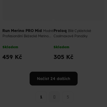
339 Kč
–10 %
Run Merino PRO Mid
Proloq
Modré
Bílé Cyklistické
Profesionální Běžecké Merino
Coolmaxové Ponožky
Ponožky
Průměrné
Průměrné
Skladem
Skladem
hodnocení
hodnocení
produktu
produktu
459 Kč
305 Kč
je
je
4,6
5,0
z
z
5
5
Načíst 24 dalších
hvězdiček.
hvězdiček.
S
O
t
v
r
1
5
l
á
á
n