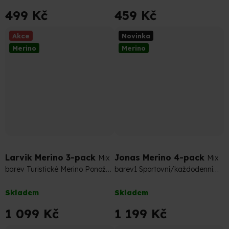
produktu
produktu
499 Kč
459 Kč
je
je
4,6
5,0
Akce
Novinka
z
z
Merino
Merino
5
5
hvězdiček.
hvězdiček.
1 287 Kč
–14 %
Larvik Merino 3-pack
Jonas Merino 4-pack
Mix
Mix
barev Turistické Merino Ponožky
barev1 Sportovní/každodenní
(sada)
nošení Merino Ponožky
Průměrné
Průměrné
Skladem
Skladem
hodnocení
hodnocení
produktu
produktu
1 099 Kč
1 199 Kč
je
je