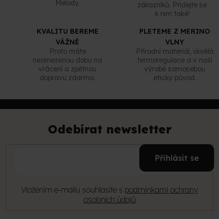
Melody.
zákazníků. Přidejte se
k nim také!
KVALITU BEREME
PLETEME Z MERINO
VÁŽNĚ
VLNY
Proto máte
Přírodní materiál, skvělá
neomezenou dobu na
termoregulace a v naší
vrácení a zpětnou
výrobě samosebou
dopravu zdarma.
etický původ.
Z
á
p
Odebírat newsletter
a
t
E-
í
Přihlásit se
mail
Vložením e-mailu souhlasíte s
podmínkami ochrany
osobních údajů