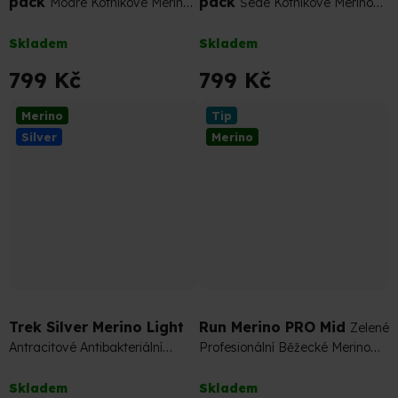
pack
pack
Modré Kotníkové Merino
Šedé Kotníkové Merino
Ponožky
Ponožky
Průměrné
Průměrné
Skladem
Skladem
hodnocení
hodnocení
produktu
produktu
799 Kč
799 Kč
je
je
4,9
4,9
Merino
Tip
z
z
Silver
Merino
5
5
hvězdiček.
hvězdiček.
Trek Silver Merino Light
Run Merino PRO Mid
Zelené
Antracitové Antibakteriální
Profesionální Běžecké Merino
Turistické Merino Ponožky
Ponožky
Průměrné
Průměrné
Skladem
Skladem
hodnocení
hodnocení