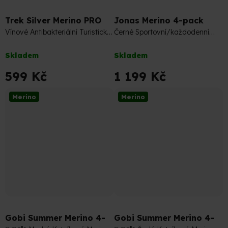
Trek Silver Merino PRO
Jonas Merino 4-pack
Vínové Antibakteriální Turistické
Černé Sportovní/každodenní
Merino Ponožky
nošení Merino Ponožky
Průměrné
Průměrné
Skladem
Skladem
hodnocení
hodnocení
produktu
produktu
599 Kč
1 199 Kč
je
je
5,0
5,0
Merino
Merino
z
z
5
5
hvězdiček.
hvězdiček.
Gobi Summer Merino 4-
Gobi Summer Merino 4-