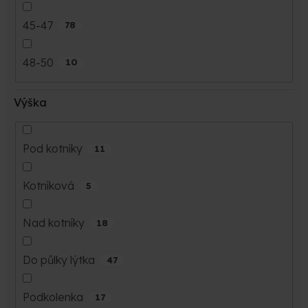
45-47
78
48-50
10
Výška
Pod kotníky
11
Kotníková
5
Nad kotníky
18
Do půlky lýtka
47
Podkolenka
17