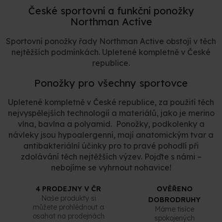
d
k
a
České sportovní a funkční ponožky
o
v
c
Northman Active
á
í
n
p
Sportovní ponožky řady Northman Active obstojí v těch
í
r
nejtěžších podmínkách. Upletené kompletně v České
v
republice.
k
y
Ponožky pro všechny sportovce
v
ý
Upletené kompletně v České republice, za použití těch
p
i
nejvyspělejších technologií a materiálů,
jako je merino
s
vlna, bavlna a polyamid.
Ponožky, podkolenky a
u
návleky jsou hypoalergenní, mají anatomickým tvar a
antibakteriální účinky pro to pravé pohodlí při
zdolávání těch nejtěžších výzev. Pojďte s námi –
nebojíme se vyhrnout nohavice!
4 PRODEJNY V ČR
OVĚŘENO
Naše produkty si
DOBRODRUHY
můžete prohlédnout a
Máme tisíce
osahat na prodejnách
spokojených