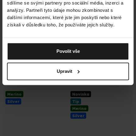
sdílíme se svými partnery pro sociální média, inzerci a
analýzy. Partneři tyto údaje mohou zkombinovat s
dalšími informacemi, které jste jim poskytli nebo které
získali v důsledku toho, že používáte jejich služby.
1 287 Kč
–14 %
Trek Silver Merino Light
Run Merino PRO Low 3-
Povolit vše
pack
Světle šedé Antibakteriální
Antracitové Profesionální
Turistické Merino Ponožky
Běžecké Merino Ponožky
Průměrné
Průměrné
Skladem
Skladem
hodnocení
hodnocení
Upravit
produktu
produktu
499 Kč
1 099 Kč
je
je
4,9
5,0
Merino
Novinka
z
z
Silver
Tip
5
5
Merino
hvězdiček.
hvězdiček.
Silver