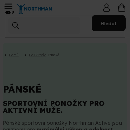
Přejít
NÁ
na
KO
obsah
Hledat
Domů
Do Přírody
Pánské
PÁNSKÉ
SPORTOVNÍ PONOŽKY PRO
AKTIVNÍ MUŽE.
Pánské sportovní ponožky Northman Active jsou
navrženy pro
maximální výkon a odolnost
.