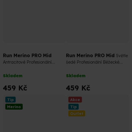
hvězdiček.
hvězdiček.
Run Merino PRO Mid
Run Merino PRO Mid
Světle
Antracitové Profesionální
šedé Profesionální Běžecké
Běžecké Merino Ponožky
Merino Ponožky
Průměrné
Průměrné
Skladem
Skladem
hodnocení
hodnocení
produktu
produktu
459 Kč
459 Kč
je
je
5,0
5,0
Tip
Akce
z
z
Merino
Tip
5
5
Outlet
hvězdiček.
hvězdiček.