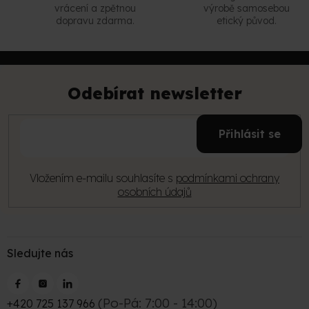
vrácení a zpětnou
výrobě samosebou
dopravu zdarma.
etický původ.
Z
á
p
Odebírat newsletter
a
t
E-
í
Přihlásit se
mail
Vložením e-mailu souhlasíte s
podmínkami ochrany
osobních údajů
Sledujte nás
(Po-Pá: 7:00 - 14:00)
+420 725 137 966