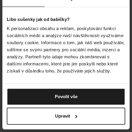
399 Kč
–10 %
599 Kč
–10 %
Libo sušenky jak od babičky?
Multisport Mini Ultralight
Rider 3-pack
Tmavě modré
3-pack
Bílé Univerzální
Cyklistické Coolmaxové
K personalizaci obsahu a reklam, poskytování funkcí
Sportovní Podkotníkové Ponožky
Ponožky (Sada)
sociálních médií a analýze naší návštěvnosti využíváme
Průměrné
Průměrné
Skladem
Skladem
soubory cookie. Informace o tom, jak náš web používáte,
hodnocení
hodnocení
produktu
produktu
sdílíme se svými partnery pro sociální média, inzerci a
359 Kč
539 Kč
je
je
analýzy. Partneři tyto údaje mohou zkombinovat s
3,8
4,5
dalšími informacemi, které jste jim poskytli nebo které
Akce
Akce
z
z
získali v důsledku toho, že používáte jejich služby.
Outlet
Outlet
5
5
hvězdiček.
hvězdiček.
Povolit vše
Upravit
599 Kč
–10 %
599 Kč
–10 %