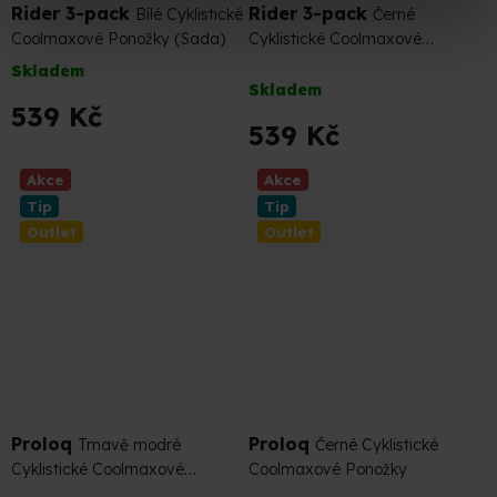
Rider 3-pack
Rider 3-pack
Bílé Cyklistické
Černé
Coolmaxové Ponožky (Sada)
Cyklistické Coolmaxové
Ponožky (Sada)
Skladem
Průměrné
Skladem
hodnocení
539 Kč
produktu
539 Kč
je
5,0
Akce
Akce
z
Tip
Tip
5
Outlet
Outlet
hvězdiček.
339 Kč
–10 %
339 Kč
–10 %
Proloq
Proloq
Tmavě modré
Černé Cyklistické
Cyklistické Coolmaxové
Coolmaxové Ponožky
Ponožky