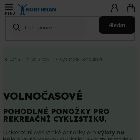
Přejít
NÁ
na
KO
obsah
Hledat
Domů
Do Přírody
Cyklistické
Volnočasové
VOLNOČASOVÉ
POHODLNÉ PONOŽKY PRO
REKREAČNÍ CYKLISTIKU.
Univerzální cyklistické ponožky pro
výlety na
kole
a volnočasovou cyklistiku. Kvalitní materiály