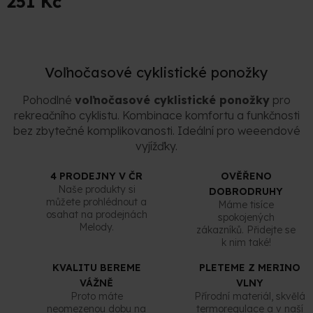
251 Kč
je
5,0
z
O
5
v
hvězdiček.
Voľnočasové cyklistické ponožky
l
á
Pohodlné
voľnočasové cyklistické ponožky
pro
d
rekreačního cyklistu. Kombinace komfortu a funkčnosti
a
c
bez zbytečné komplikovanosti. Ideální pro weeendové
í
vyjížďky.
p
r
4 PRODEJNY V ČR
OVĚŘENO
v
Naše produkty si
DOBRODRUHY
k
můžete prohlédnout a
Máme tisíce
y
osahat na prodejnách
spokojených
v
Melody.
zákazníků. Přidejte se
ý
k nim také!
p
i
KVALITU BEREME
PLETEME Z MERINO
s
VÁŽNĚ
VLNY
u
Proto máte
Přírodní materiál, skvělá
neomezenou dobu na
termoregulace a v naší