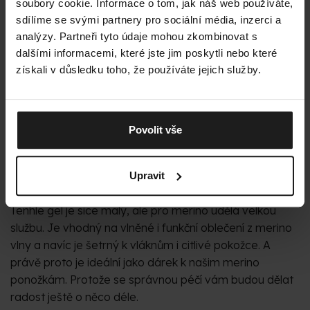
soubory cookie. Informace o tom, jak náš web používáte,
sdílíme se svými partnery pro sociální média, inzerci a
analýzy. Partneři tyto údaje mohou zkombinovat s
dalšími informacemi, které jste jim poskytli nebo které
získali v důsledku toho, že používáte jejich služby.
Povolit vše
Upravit
MALÝ, ALE ŠIKOVNÝ
Tenhle gel je sice malý, ale pro merino udělá velkou
službu. Je vhodný na vlněné i funkční oblečení z merino
vlny a navíc je šetrný k vláknům i citlivé pokožce. A
právě proto je ideální jako dárek k našim merino
ponožkám. Protože se správnou péčí vám budou dělat
radost ještě o něco déle.