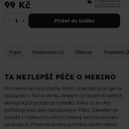
99 Kč
DORUČENÍ
Přidat do košíku
Popis
Hodnocení (1)
Diskuze
Podobné (2
TA NEJLEPŠÍ PÉČE O MERINO
Na merino se musí chytře. Proto vznikl náš prací gel ve
spolupráci s Tierra Verde, českým výrobcem kvalitních
ekologických pracích prostředků, který ví, že vlna
potřebuje jinou péči než obyčejné tričko. Základem je
extrakt z mýdlových ořechů získaný šetrnou extrakcí
za studena. Přídavek lanolinu pomáhá udržet vlákna