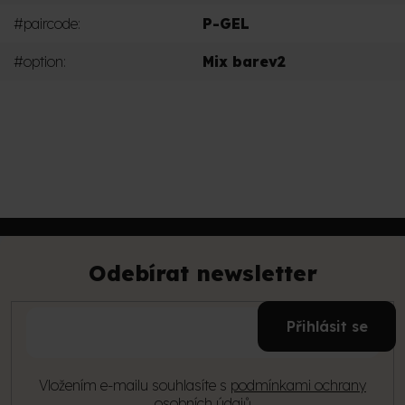
#paircode
:
P-GEL
#option
:
Mix barev2
PŘIDAT KOMENTÁŘ
Z
á
p
Odebírat newsletter
a
t
E-
í
Přihlásit se
mail
Vložením e-mailu souhlasíte s
podmínkami ochrany
osobních údajů