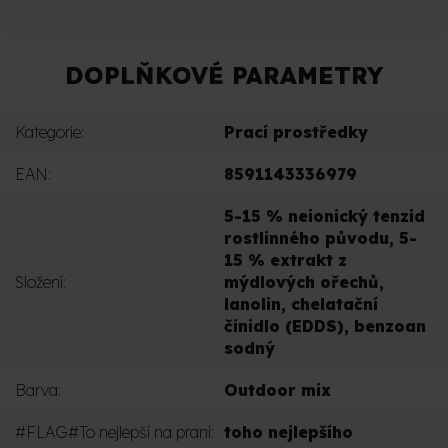
DOPLŇKOVÉ PARAMETRY
Kategorie
:
Prací prostředky
EAN
:
8591143336979
5-15 % neionický tenzid
rostlinného původu, 5-
15 % extrakt z
Složení
:
mýdlových ořechů,
lanolin, chelatační
činidlo (EDDS), benzoan
sodný
Barva
:
Outdoor mix
#FLAG#To nejlepší na praní
:
toho nejlepšího