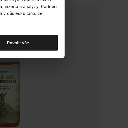
odlí po celý den.
, inzerci a analýzy. Partneři
li v důsledku toho, že
Povolit vše