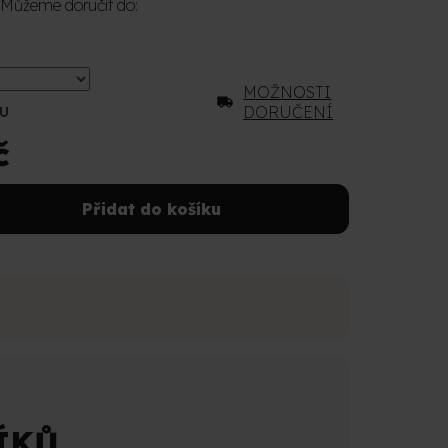
Můžeme doručit do:
MOŽNOSTI
DORUČENÍ
U
č
Přidat do košíku
ÍKŮ