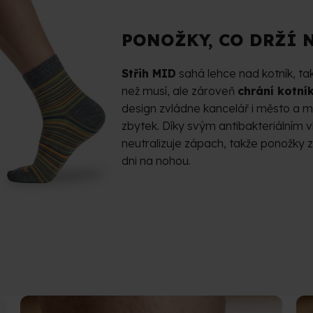
PONOŽKY, CO DRŽÍ 
Střih MID
sahá lehce nad kotník, tak
než musí, ale zároveň
chrání kotní
design zvládne kancelář i město a m
zbytek. Díky svým antibakteriálním 
neutralizuje zápach, takže ponožky z
dni na nohou.