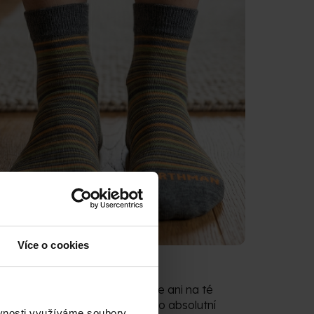
Více o cookies
AKO V PEŘINCE
tra jemná merino vlna
neškrábe ani na té
citlivější pokožce a postará se o absolutní
ěvnosti využíváme soubory