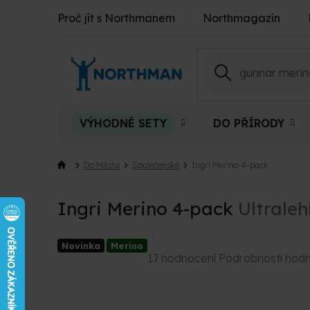
Přejít
Proč jít s Northmanem
Northmagazín
na
obsah
VÝHODNÉ SETY
DO PŘÍRODY
Do Města
Společenské
Ingri Merino 4-pack
Ingri Merino 4-pack
Ultrale
Novinka
Merino
Průměrné
17 hodnocení
Podrobnosti hod
hodnocení
produktu
je
4,9