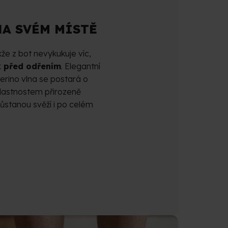
NA SVÉM MÍSTĚ
že z bot nevykukuje víc,
k před odřením
. Elegantní
erino vlna se postará o
vlastnostem přirozeně
ůstanou svěží i po celém