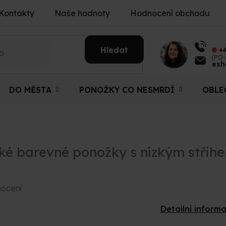
Kontakty
Naše hodnoty
Hodnocení obchodu
Hledat
+
(PO-
esh
DO MĚSTA
PONOŽKY CO NESMRDÍ
OBLE
hké barevné ponožky s nízkým střihe
nocení
Detailní inform