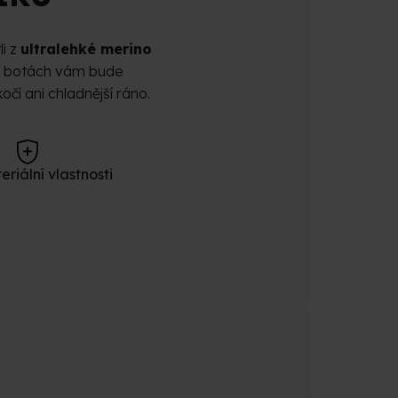
li z
ultralehké merino
v botách vám bude
čí ani chladnější ráno.
eriální vlastnosti