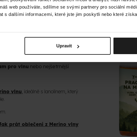
celodenním nošení.
poh
 náš web používáte, sdílíme se svými partnery pro sociální média
 s dalšími informacemi, které jste jim poskytli nebo které získa
 PEČOVAT?
Upravit
hé pravidlo – méně je více.
ošení, často ji stačí jen vyvětrat.
am pro vlnu
nebo nejšetrnější
rino vlnu
, ideálně s lanolinem, který
le.
em.
Jak prát oblečení z Merino vlny