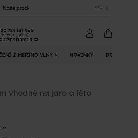
Naše prodejny
CZK
420 725 137 966
NÁKUPNÍ
PÁ: 7:00 - 14:00)
op@northman.cz
KOŠÍK
ČENÍ Z MERINO VLNY
NOVINKY
DOPLŇKY
m vhodné na jaro a léto
ace