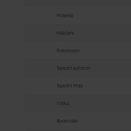
Materiál
:
Měkčení
:
Polstrování
:
Teplotní komfort
:
Teplotní třída
:
Výška
:
#paircode
: