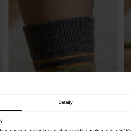
Detaily
NEKLOUZAVÝ LEM
J
 o
Neklouzavý lem neškrtí a ponožka drží přesně
Ex
y?
tam, kde má, takže se v botě neshrne ani při
nej
klam, poskytování funkcí sociálních médií a analýze naší návšt