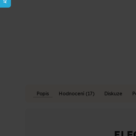
z
5
hvězdiček.
Popis
Hodnocení (17)
Diskuze
P
ELE