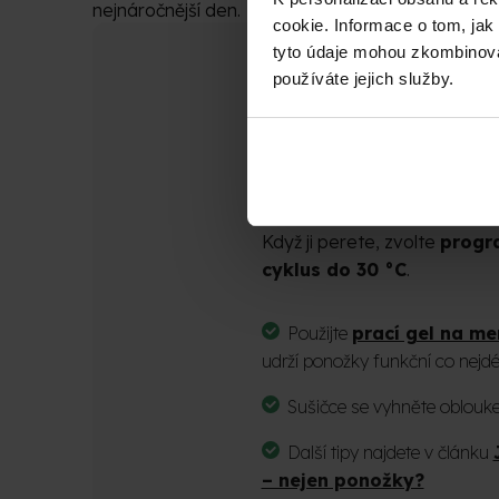
nejnáročnější den.
cookie. Informace o tom, jak
tyto údaje mohou zkombinovat
používáte jejich služby.
JAK O PONOŽKY
U merino vlny platí jednoduc
Nepotřebuje péči po každém n
Když ji perete, zvolte
progr
cyklus do 30 °C
.
Použijte
prací gel na me
udrží ponožky funkční co nejdé
Sušičce se vyhněte oblouk
Další tipy najdete v článku
– nejen ponožky?