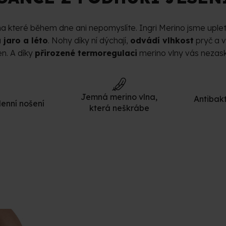
 na které během dne ani nepomyslíte. Ingri Merino jsme uplet
 jaro a léto
. Nohy díky ní dýchají,
odvádí vlhkost
pryč a 
en. A díky
přirozené termoregulaci
merino vlny vás nezasko
Jemná merino vlna,
Antibakt
enní nošení
která neškrábe