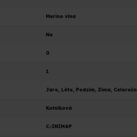
Merino vlna
Ne
0
1
Jaro
,
Léto
,
Podzim
,
Zima
,
Celoročn
Kotníková
C-INIM4P