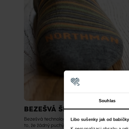
Souhlas
BEZEŠVÁ ŠPICE
Bezešvá technologie uzavírání špice se postará
Libo sušenky jak od babičk
to, že žádný puchýř nepřeruší ani ten
K personalizaci obsahu a re