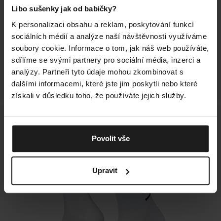
Libo sušenky jak od babičky?
K personalizaci obsahu a reklam, poskytování funkcí
KAŽDÉ ŠLÁPNUTÍ S JISTOTOU
sociálních médií a analýze naší návštěvnosti využíváme
soubory cookie. Informace o tom, jak náš web používáte,
Rider 3-Pack vám zajistí pohodlí, ať už jedete na
sdílíme se svými partnery pro sociální média, inzerci a
relaxační projížďku nebo se připravujete na Tour de
analýzy. Partneři tyto údaje mohou zkombinovat s
France. Vždy lehké, vždy pohodlné, vždy připravené.
dalšími informacemi, které jste jim poskytli nebo které
získali v důsledku toho, že používáte jejich služby.
Povolit vše
Upravit