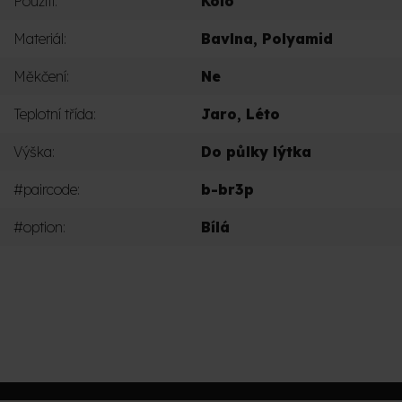
Použití
:
Kolo
Materiál
:
Bavlna
,
Polyamid
Měkčení
:
Ne
Teplotní třída
:
Jaro
,
Léto
Výška
:
Do půlky lýtka
#paircode
:
b-br3p
#option
:
Bílá
PŘIDAT KOMENTÁŘ
Z