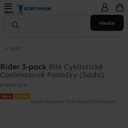
Přejít
NÁ
na
KO
obsah
Hledat
Outlet
Rider 3-pack
Bílé Cyklistické
Coolmaxové Ponožky (Sada)
B-WR3P-03-S
Akce
Outlet
Průměrné
Neohodnoceno
Podrobnosti hodnocení
hodnocení
produktu
je
0,0