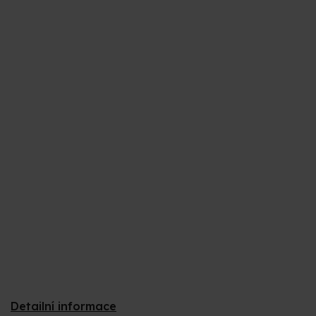
z
5
hvězdiček.
Detailní informace