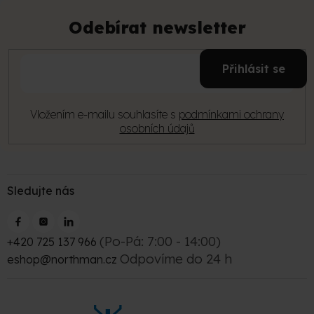
á
p
Odebírat newsletter
a
t
E-
í
Přihlásit se
mail
Vložením e-mailu souhlasíte s
podmínkami ochrany
osobních údajů
Sledujte nás
(Po-Pá: 7:00 - 14:00)
+420 725 137 966
Odpovíme do 24 h
eshop@northman.cz