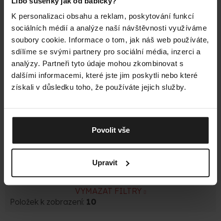
Libo sušenky jak od babičky?
K personalizaci obsahu a reklam, poskytování funkcí
Výška
sociálních médií a analýze naší návštěvnosti využíváme
soubory cookie. Informace o tom, jak náš web používáte,
sdílíme se svými partnery pro sociální média, inzerci a
Pod kotníky
4
analýzy. Partneři tyto údaje mohou zkombinovat s
dalšími informacemi, které jste jim poskytli nebo které
Kotníková
1
získali v důsledku toho, že používáte jejich služby.
Nad kotníky
1
Povolit vše
Do půlky lýtka
4
Podkolenka
0
Upravit
VYMAZAT FILTRY
Položek k zobrazení:
10