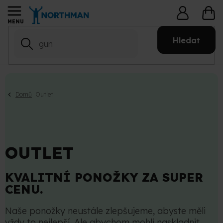
Přejít
NÁ
na
KO
obsah
Hledat
Domů
Outlet
OUTLET
KVALITNÍ PONOŽKY ZA SUPER
CENU.
Naše ponožky neustále zlepšujeme, abyste měli
vždy to nejlepší. Ale abychom mohli naskladnit