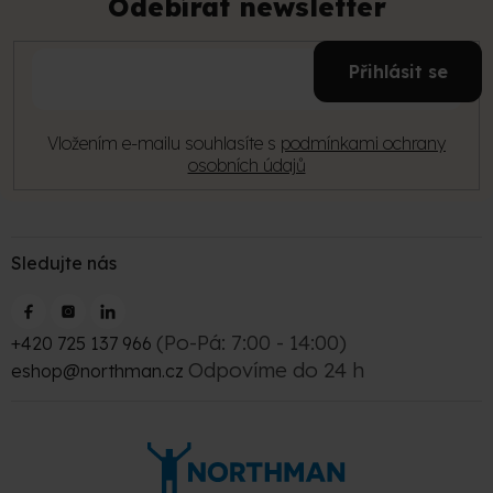
Odebírat newsletter
a
t
E-
í
Přihlásit se
mail
Vložením e-mailu souhlasíte s
podmínkami ochrany
osobních údajů
Sledujte nás
(Po-Pá: 7:00 - 14:00)
+420 725 137 966
Odpovíme do 24 h
eshop@northman.cz