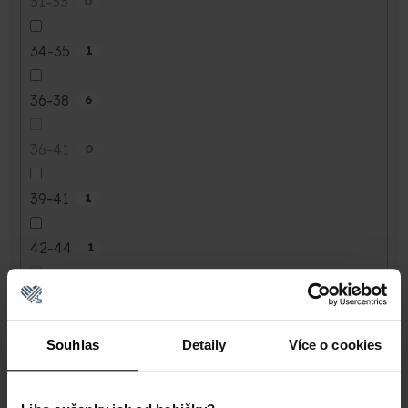
31-33
0
34-35
1
36-38
6
36-41
0
39-41
1
42-44
1
42-45
0
42-47
Souhlas
Detaily
Více o cookies
0
45-47
2