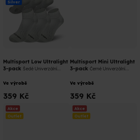
Silver
hvězdiček.
hvězdiček.
399 Kč
–10 %
399 Kč
–10 %
Multisport Low Ultralight
Multisport Mini Ultralight
3-pack
3-pack
Šedé Univerzální
Černé Univerzální
Sportovní Podkotníkové Ponožky
Sportovní Podkotníkové Ponožky
Průměrné
Průměrné
Ve výrobě
Ve výrobě
hodnocení
hodnocení
produktu
produktu
359 Kč
359 Kč
je
je
4,8
4,7
Akce
Akce
z
z
Outlet
Outlet
5
5
hvězdiček.
hvězdiček.