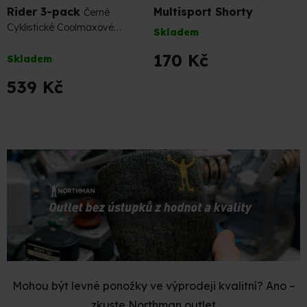
Rider 3-pack
Multisport Shorty
Černé
Cyklistické Coolmaxové
Skladem
Ponožky (Sada)
Průměrné
170 Kč
Skladem
hodnocení
produktu
539 Kč
je
5,0
z
O
5
v
hvězdiček.
l
á
d
a
c
í
p
r
v
k
Mohou být levné ponožky ve výprodeji kvalitní? Ano –
y
v
zkuste Northman outlet