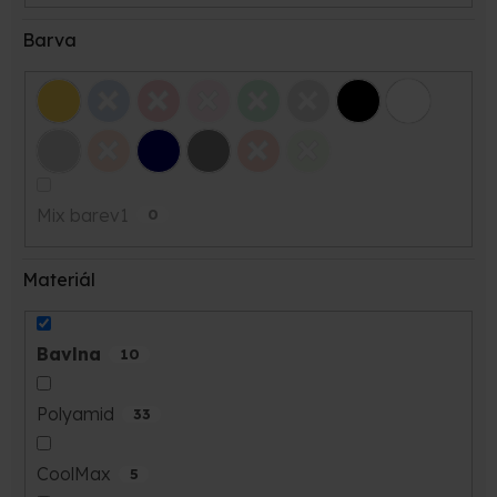
Barva
Mix barev1
0
Materiál
Bavlna
10
Polyamid
33
CoolMax
5