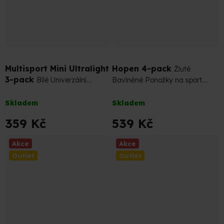
399 Kč
–10 %
599 Kč
–10 %
Multisport Mini Ultralight
Hopen 4-pack
Žluté
3-pack
Bílé Univerzální
Bavlněné Ponožky na sport
Sportovní Podkotníkové Ponožky
nebo lenošení (Sada)
Průměrné
Průměrné
Skladem
Skladem
hodnocení
hodnocení
produktu
produktu
359 Kč
539 Kč
je
je
3,8
5,0
Akce
Akce
z
z
Outlet
Outlet
5
5
hvězdiček.
hvězdiček.