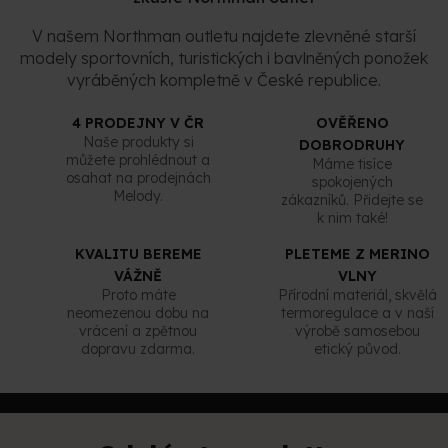
ý
p
V našem Northman outletu najdete zlevněné starší
i
modely sportovních, turistických i bavlněných ponožek
s
vyráběných kompletně v České republice.
u
4 PRODEJNY V ČR
OVĚŘENO
Naše produkty si
DOBRODRUHY
můžete prohlédnout a
Máme tisíce
osahat na prodejnách
spokojených
Melody.
zákazníků. Přidejte se
k nim také!
KVALITU BEREME
PLETEME Z MERINO
VÁŽNĚ
VLNY
Proto máte
Přírodní materiál, skvělá
neomezenou dobu na
termoregulace a v naší
vrácení a zpětnou
výrobě samosebou
dopravu zdarma.
etický původ.
Z
á
p