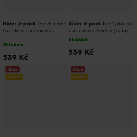
599 Kč
–10 %
599 Kč
–10 %
Rider 3-pack
Rider 3-pack
Tmavě modré
Bílé Cyklistické
Cyklistické Coolmaxové
Coolmaxové Ponožky (Sada)
Ponožky (Sada)
Průměrné
Skladem
Skladem
hodnocení
539 Kč
produktu
539 Kč
je
4,5
Akce
Akce
z
Outlet
Outlet
5
hvězdiček.
599 Kč
–10 %
189 Kč
–10 %