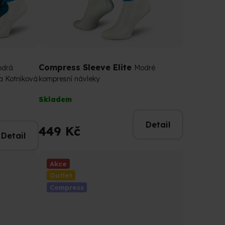
Compress Sleeve Elite
drá
Modré
a Kotníková
kompresní návleky
Průměrné
Skladem
hodnocení
produktu
Detail
je
449 Kč
Detail
5,0
z
5
Akce
hvězdiček.
Outlet
Compress