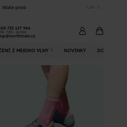
Naše prodejny
CZK
420 725 137 966
NÁKUPNÍ
PÁ: 7:00 - 14:00)
op@northman.cz
KOŠÍK
ČENÍ Z MERINO VLNY
NOVINKY
DOPLŇKY