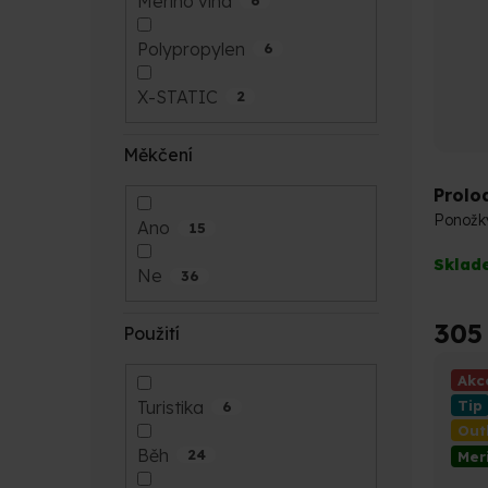
Merino vlna
6
Polypropylen
6
X-STATIC
2
Měkčení
Prolo
Ponožk
Ano
15
Průmě
Sklad
Ne
hodno
36
produk
je
305
Použití
5,0
z
Akc
5
Turistika
Tip
6
hvězdi
Out
Běh
24
Mer