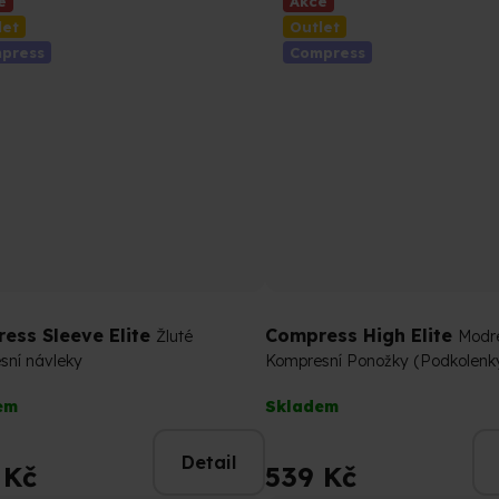
e
Akce
let
Outlet
press
Compress
ess Sleeve Elite
Compress High Elite
Žluté
Modr
sní návleky
Kompresní Ponožky (Podkolenk
rné
Průměrné
em
Skladem
cení
hodnocení
tu
produktu
Detail
je
 Kč
539 Kč
4,9