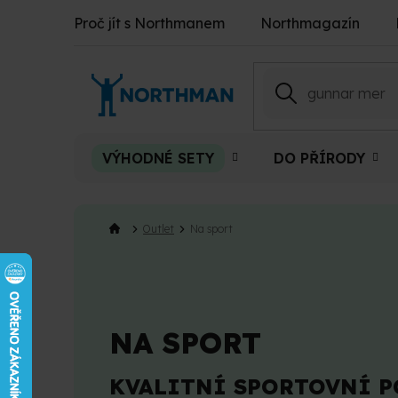
Přejít
Proč jít s Northmanem
Northmagazín
na
obsah
VÝHODNÉ SETY
DO PŘÍRODY
Outlet
Na sport
NA SPORT
KVALITNÍ SPORTOVNÍ P