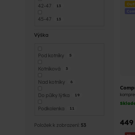
hvězdi
Out
42-47
13
Com
45-47
13
Výška
Pod kotníky
5
Kotníková
3
Nad kotníky
6
Compr
kompre
Do půlky lýtka
19
Sklad
Podkolenka
11
449
Položek k zobrazení:
53