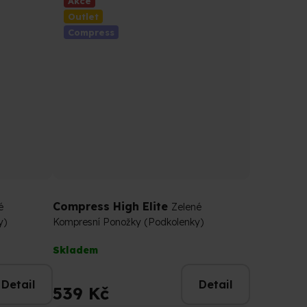
Akce
Outlet
Compress
Compress High Elite
é
Zelené
y)
Kompresní Ponožky (Podkolenky)
Průměrné
Skladem
hodnocení
produktu
Detail
Detail
je
539 Kč
4,5