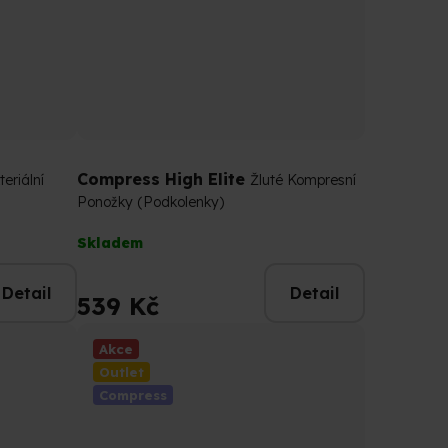
Compress High Elite
teriální
Žluté Kompresní
Ponožky (Podkolenky)
Průměrné
Skladem
hodnocení
produktu
Detail
Detail
je
539 Kč
5,0
z
Akce
5
Outlet
hvězdiček.
Compress