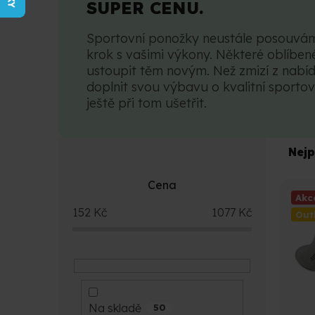
SUPER CENU.
Sportovní ponožky neustále posouváme
krok s vašimi výkony. Některé oblíben
ustoupit těm novým. Než zmizí z nabí
doplnit svou výbavu o kvalitní sporto
ještě při tom ušetřit.
P
Ř
Nejp
o
a
s
z
V
Cena
t
e
Akc
ý
r
n
152
Kč
1077
Kč
p
Out
a
í
i
n
p
s
n
r
p
í
o
r
p
d
o
a
u
Na skladě
d
50
n
k