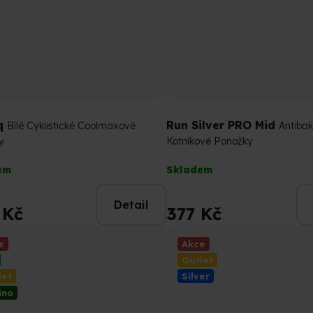
q
Run Silver PRO Mid
Bílé Cyklistické Coolmaxové
Antibak
y
Kotníkové Ponožky
rné
Průměrné
em
Skladem
cení
hodnocení
tu
produktu
Detail
je
 Kč
377 Kč
5,0
z
e
Akce
5
Outlet
ček.
hvězdiček.
let
Silver
ino