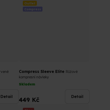
5
Outlet
hvězdiček.
Compress
Compress Sleeve Elite
rvené
Růžové
kompresní návleky
Skladem
Detail
Detail
449 Kč