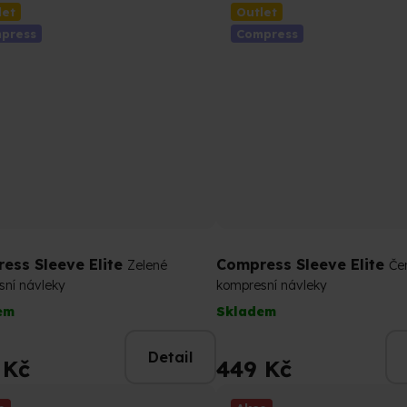
ček.
5
let
Outlet
hvězdiček.
press
Compress
ess Sleeve Elite
Compress Sleeve Elite
Zelené
Če
sní návleky
kompresní návleky
em
Skladem
Detail
 Kč
449 Kč