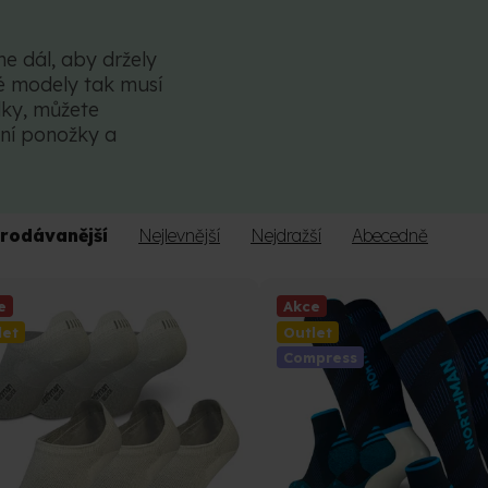
 dál, aby držely
é modely tak musí
dky, můžete
vní ponožky a
rodávanější
Nejlevnější
Nejdražší
Abecedně
e
Akce
let
Outlet
Compress