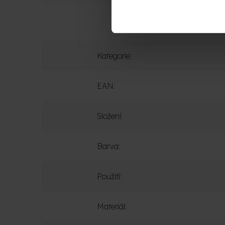
Kategorie
:
EAN
:
Složení
:
Barva
:
Použití
:
Materiál
: