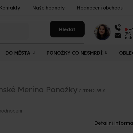
Kontakty
Naše hodnoty
Hodnocení obchodu
Hledat
+
(PO-
esh
DO MĚSTA
PONOŽKY CO NESMRDÍ
OBLE
nské Merino Ponožky
C-TRN2-85-S
hodnocení
Detailní inform