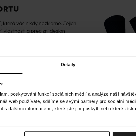
ORTU
í, která vás nikdy nezklame. Jejich
í vlastnosti a precizní design
zdu vašeho šuplíku.
Detaily
ání špice
y?
 držení na noze
klam, poskytování funkcí sociálních médií a analýze naší návšt
 náš web používáte, sdílíme se svými partnery pro sociální média
tní pohodlí
 s dalšími informacemi, které jste jim poskytli nebo které získa