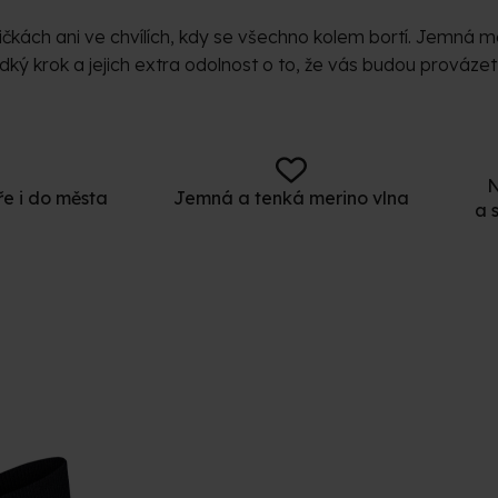
ičkách ani ve chvílích, kdy se všechno kolem bortí. Jemná m
dký krok a jejich extra odolnost o to, že vás budou prováz
N
e i do města
Jemná a tenká merino vlna
a 