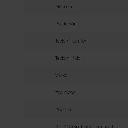
Měkčení
:
Polstrování
:
Teplotní komfort
:
Teplotní třída
:
Výška
:
#paircode
:
#option
:
#FLAG#Spolehlivá merino klasika
: