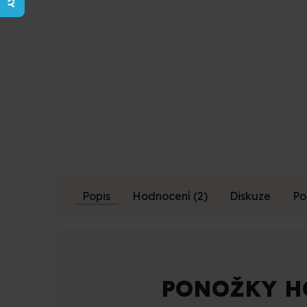
z
5
hvězdiček.
Popis
Hodnocení (2)
Diskuze
Po
PONOŽKY H