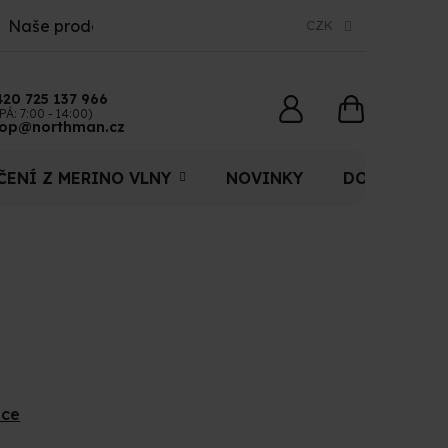
Naše prodejny
CZK
420 725 137 966
NÁKUPNÍ
PÁ: 7:00 - 14:00)
op@northman.cz
KOŠÍK
ČENÍ Z MERINO VLNY
NOVINKY
DOPLŇKY
ace