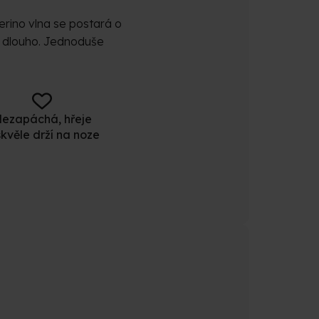
erino vlna se postará o
et dlouho. Jednoduše
ezapáchá, hřeje
skvěle drží na noze