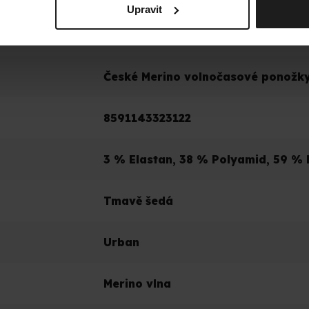
Upravit
DOPLŇKOVÉ PARAMETRY
České Merino volnočasové ponožk
8591143323122
3 % Elastan, 38 % Polyamid, 59 % 
Tmavě šedá
Urban
Merino vlna