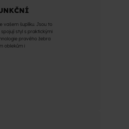
FUNKČNÍ
e vašem šuplíku. Jsou to
spojují styl s praktickými
echnologie pravého žebra
im oblekům i