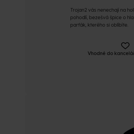
Trojan2 vás nenechají na hol
pohodlí, bezešvá špice o hla
parťák, kterého si oblíbíte.
Vhodné do kancelář