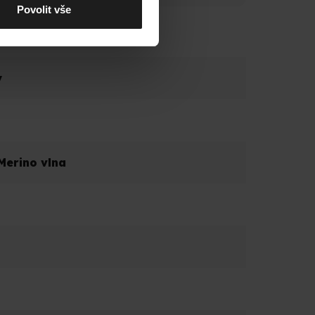
Povolit vše
y
Merino vlna