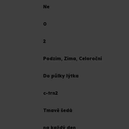
Ne
0
2
Podzim
,
Zima
,
Celoroční
Do půlky lýtka
c-trn2
Tmavě šedá
na každý den