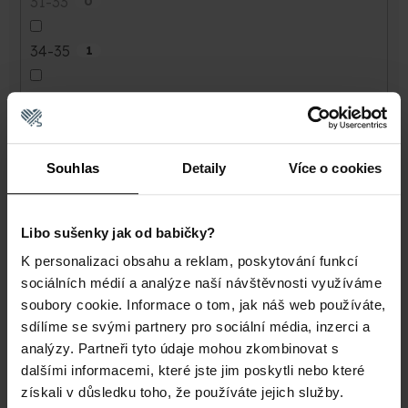
31-33
0
34-35
1
36-38
3
36-41
0
Souhlas
Detaily
Více o cookies
39-41
1
Libo sušenky jak od babičky?
42-44
1
K personalizaci obsahu a reklam, poskytování funkcí
sociálních médií a analýze naší návštěvnosti využíváme
42-45
0
soubory cookie. Informace o tom, jak náš web používáte,
sdílíme se svými partnery pro sociální média, inzerci a
42-47
0
analýzy. Partneři tyto údaje mohou zkombinovat s
dalšími informacemi, které jste jim poskytli nebo které
získali v důsledku toho, že používáte jejich služby.
45-47
2