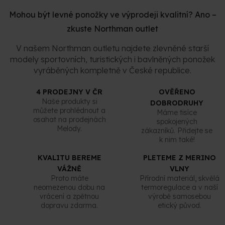
k
Mohou být levné ponožky ve výprodeji kvalitní? Ano –
y
v
zkuste Northman outlet
ý
p
V našem Northman outletu najdete zlevněné starší
i
modely sportovních, turistických i bavlněných ponožek
s
vyráběných kompletně v České republice.
u
4 PRODEJNY V ČR
OVĚŘENO
Naše produkty si
DOBRODRUHY
můžete prohlédnout a
Máme tisíce
osahat na prodejnách
spokojených
Melody.
zákazníků. Přidejte se
k nim také!
KVALITU BEREME
PLETEME Z MERINO
VÁŽNĚ
VLNY
Proto máte
Přírodní materiál, skvělá
neomezenou dobu na
termoregulace a v naší
vrácení a zpětnou
výrobě samosebou
dopravu zdarma.
etický původ.