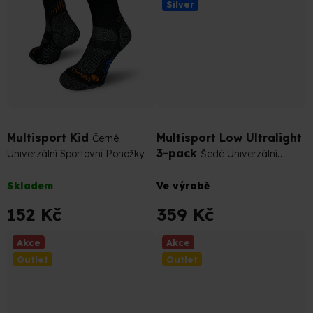
Silver
hvězdiček.
169 Kč
–10 %
399 Kč
–10 %
Multisport Kid
Multisport Low Ultralight
Černé
3-pack
Univerzální Sportovní Ponožky
Šedé Univerzální
Sportovní Podkotníkové Ponožky
Průměrné
Průměrné
Skladem
Ve výrobě
hodnocení
hodnocení
produktu
produktu
152 Kč
359 Kč
je
je
5,0
4,8
Akce
Akce
z
z
Outlet
Outlet
5
5
hvězdiček.
hvězdiček.