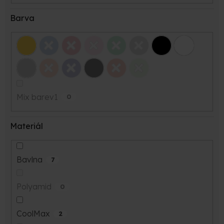
Barva
Mix barev1
0
Materiál
Bavlna
7
Polyamid
0
CoolMax
2