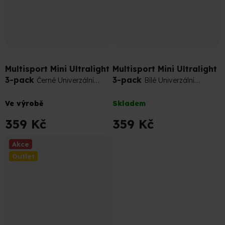
399 Kč
–10 %
399 Kč
–10 %
Multisport Mini Ultralight
Multisport Mini Ultralight
3-pack
3-pack
Černé Univerzální
Bílé Univerzální
Sportovní Podkotníkové Ponožky
Sportovní Podkotníkové Ponožky
Průměrné
Průměrné
Ve výrobě
Skladem
hodnocení
hodnocení
produktu
produktu
359 Kč
359 Kč
je
je
4,7
3,8
Akce
z
z
Outlet
5
5
hvězdiček.
hvězdiček.