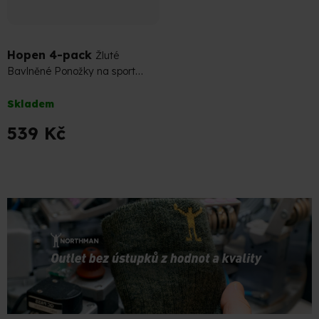
599 Kč
–10 %
Hopen 4-pack
Žluté
Bavlněné Ponožky na sport
nebo lenošení (Sada)
Průměrné
Skladem
hodnocení
produktu
539 Kč
je
5,0
z
O
5
v
hvězdiček.
l
á
d
a
c
í
p
r
v