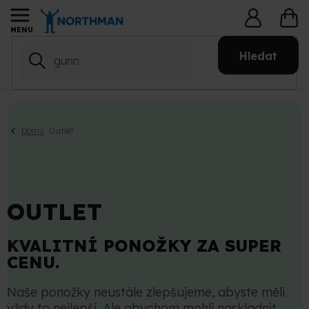
Přejít
NÁ
na
KO
obsah
Hledat
Domů
Outlet
OUTLET
KVALITNÍ PONOŽKY ZA SUPER
CENU.
Naše ponožky neustále zlepšujeme, abyste měli
vždy to nejlepší. Ale abychom mohli naskladnit