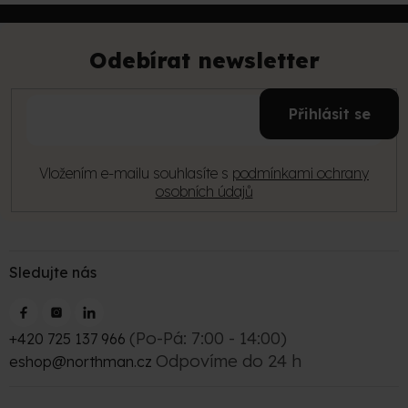
Z
á
p
Odebírat newsletter
a
t
E-
í
Přihlásit se
mail
Vložením e-mailu souhlasíte s
podmínkami ochrany
osobních údajů
Sledujte nás
(Po-Pá: 7:00 - 14:00)
+420 725 137 966
Odpovíme do 24 h
eshop@northman.cz