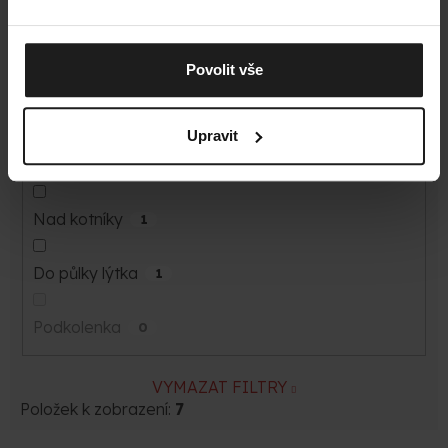
Výška
Povolit vše
Pod kotníky
4
Upravit
Kotníková
1
Nad kotníky
1
Do půlky lýtka
1
Podkolenka
0
VYMAZAT FILTRY
Položek k zobrazení:
7