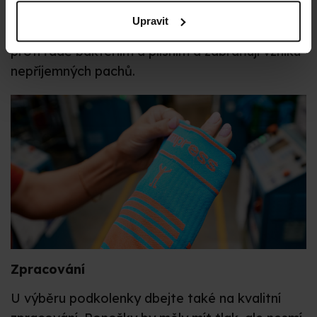
na to, zda ponožka obsahuje přidané ionty
Upravit
stříbra na povrchu vláken. Tyto ionty účinkují
proti řadě bakteriím a plísním a zabraňují vzniku
nepříjemných pachů.
Zpracování
U výběru podkolenky dbejte také na kvalitní