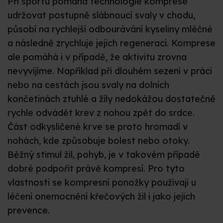
Při sportu pomáhá technologie komprese
udržovat postupně slábnoucí svaly v chodu,
působí na rychlejší odbourávání kyseliny mléčné
a následně zrychluje jejich regeneraci. Komprese
ale pomáhá i v případě, že aktivitu zrovna
nevyvíjíme. Například při dlouhém sezení v práci
nebo na cestách jsou svaly na dolních
končetinách ztuhlé a žíly nedokážou dostatečně
rychle odvádět krev z nohou zpět do srdce.
Část odkysličené krve se proto hromadí v
nohách, kde způsobuje bolest nebo otoky.
Běžný stimul žil, pohyb, je v takovém případě
dobré podpořit právě kompresí. Pro tyto
vlastnosti se kompresní ponožky používají u
léčení onemocnění křečových žil i jako jejich
prevence.