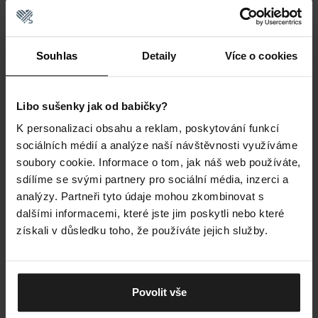
aktivity od
běhu
a
cyklistiky
po posilování
vyzkoušejte ponožky s kompresní silou 18-23
mmHg.
Souhlas
Detaily
Více o cookies
Síla kompresních ponožek tzv. II. a III.
Libo sušenky jak od babičky?
kategorie se pohybuje v rozmezí 23-46 mmHg.
K personalizaci obsahu a reklam, poskytování funkcí
Jsou využívány k ryze zdravotnickým účelům a
sociálních médií a analýze naší návštěvnosti využíváme
jejich použití doporučujeme probrat s lékařem.
soubory cookie. Informace o tom, jak náš web používáte,
Materiál
sdílíme se svými partnery pro sociální média, inzerci a
analýzy. Partneři tyto údaje mohou zkombinovat s
Dalším důležitým aspektem je výběr materiálu,
dalšími informacemi, které jste jim poskytli nebo které
který má být přizpůsobivý teplotním
získali v důsledku toho, že používáte jejich služby.
podmínkám, v
létě
chladivý a v
zimě
hřejivý. Při
zvýšené sportovní aktivitě by měla ponožka
dobře odvádět vlhkost, k čemuž je dobrý
Povolit vše
například polyamid. Nakonec se podívejte také