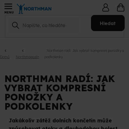
Přejít
NÁ
na
KO
obsah
Hledat
Northman radí: Jak vybrat kompresní ponožky a
Domů
Northmagazín
podkolenky
NORTHMAN RADÍ: JAK
VYBRAT KOMPRESNÍ
PONOŽKY A
PODKOLENKY
Jakákoliv zátěž dolních končetin může
způsobovat otoky a dlouhodobou bolest.