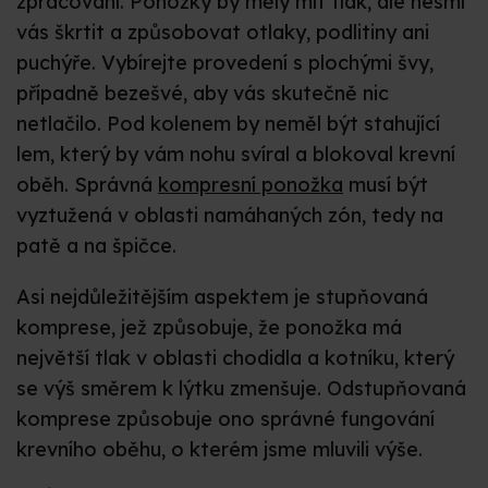
zpracování. Ponožky by měly mít tlak, ale nesmí
vás škrtit a způsobovat otlaky, podlitiny ani
puchýře. Vybírejte provedení s plochými švy,
případně bezešvé, aby vás skutečně nic
netlačilo. Pod kolenem by neměl být stahující
lem, který by vám nohu svíral a blokoval krevní
oběh. Správná
kompresní ponožka
musí být
vyztužená v oblasti namáhaných zón, tedy na
patě a na špičce.
Asi nejdůležitějším aspektem je stupňovaná
komprese, jež způsobuje, že ponožka má
největší tlak v oblasti chodidla a kotníku, který
se výš směrem k lýtku zmenšuje. Odstupňovaná
komprese způsobuje ono správné fungování
krevního oběhu, o kterém jsme mluvili výše.