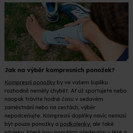
Jak na výběr kompresních ponožek?
Kompresní ponožky
by ve vašem šuplíku
rozhodně neměly chybět. Ať už sportujete nebo
naopak trávíte hodně času v sedavém
zaměstnání nebo na cestách, výběr
nepodceňujte.
Kompresní doplňky navíc nemusí
být pouze ponožky a
podkolenky
, ale také
návleky, které jsou populární především v létě a