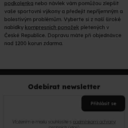
podkolenka
nebo návlek vám pomůžou zlepšit
vaše sportovní výkony a předejít nepříjemným a
bolestivým problémům. Vyberte si z naší široké
nabídky
kompresních ponožek
pletených v
České Republice. Dopravu máte při objednávce
nad 1200 korun zdarma.
Z
á
p
Odebírat newsletter
a
t
E-
í
Přihlásit se
mail
Vložením e-mailu souhlasíte s
podmínkami ochrany
osobních údajů