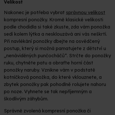
Velikost
Nakonec je potřeba vybrat
správnou velikost
kompresní ponožky. Kromě klasické velikosti
podle chodidla si také zkuste, zda vám ponožka
sedí kolem lýtka a nesklouzává ani vás neškrtí.
Při navlékání ponožky dbejte na osvědčený
postup, který si možná pamatujete z dětství u
„nenáviděných punčocháčů“. Strčte do ponožky
ruku, chytněte patu a obraťte horní část
ponožky naruby. Vznikne vám v podstatě
kotníčková ponožka, do které vklouznete, a
zbytek ponožky pak pohodlně rolujete nahoru
po noze. Vyhnete se tak nepříjemným a
škodlivým záhybům.
Správně zvolená kompresní ponožka či