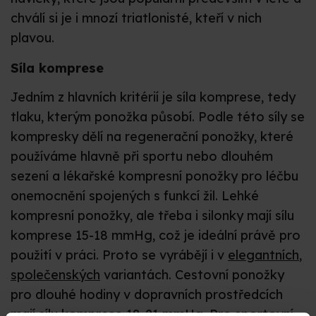
chválí si je i mnozí triatlonisté, kteří v nich
plavou.
Síla komprese
Jedním z hlavních kritérií je síla komprese, tedy
tlaku, kterým ponožka působí. Podle této síly se
kompresky dělí na regenerační ponožky, které
používáme hlavně při sportu nebo dlouhém
sezení a lékařské kompresní ponožky pro léčbu
onemocnění spojených s funkcí žil. Lehké
kompresní ponožky, ale třeba i silonky mají sílu
komprese 15-18 mmHg, což je ideální právě pro
použití v práci. Proto se vyrábějí i v
elegantních
,
společenských
variantách. Cestovní ponožky
pro dlouhé hodiny v dopravních prostředcích
mají sílu komprese 18-21 mmHg. Pro sportovní