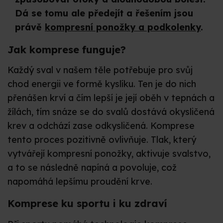
Dá se tomu ale předejít a řešením jsou
právě
kompresní ponožky a podkolenky
.
Jak komprese funguje?
Každý sval v našem těle potřebuje pro svůj
chod energii ve formě kyslíku. Ten je do nich
přenášen krví a čím lepší je její oběh v tepnách a
žílách, tím snáze se do svalů dostává okysličená
krev a odchází zase odkysličená. Komprese
tento proces pozitivně ovlivňuje. Tlak, který
vytvářejí kompresní ponožky, aktivuje svalstvo,
a to se následně napíná a povoluje, což
napomáhá lepšímu proudění krve.
Komprese ku sportu i ku zdraví