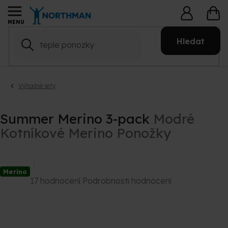
Přejít
NÁ
na
KO
obsah
Hledat
Výhodné sety
Summer Merino 3-pack
Modré
Kotníkové Merino Ponožky
Merino
Průměrné
17 hodnocení
Podrobnosti hodnocení
hodnocení
produktu
je
4,9