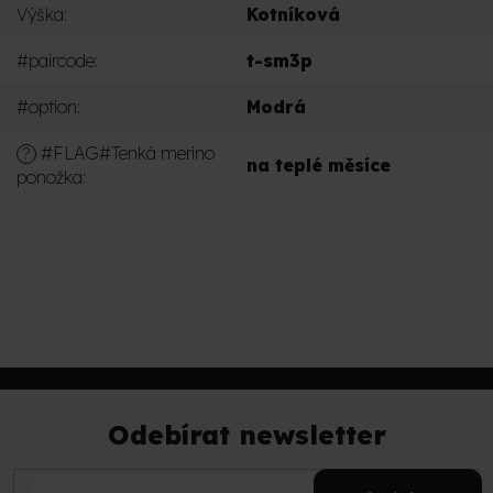
Výška
:
Kotníková
#paircode
:
t-sm3p
#option
:
Modrá
#FLAG#Tenká merino
?
na teplé měsíce
ponožka
:
PŘIDAT KOMENTÁŘ
Z
á
p
Odebírat newsletter
a
t
E-