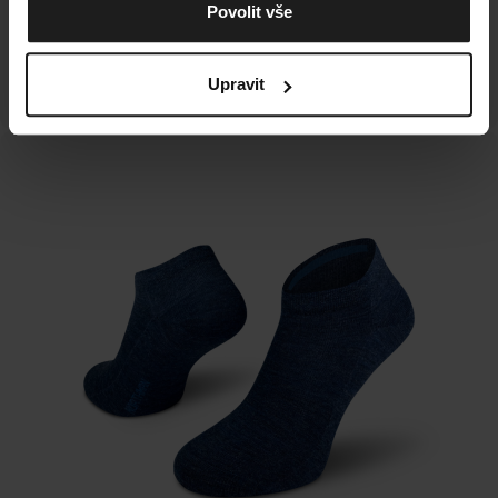
Povolit vše
přáteli, Summer Merino jsou vždy správná volba. Skvěle
sedí díky elastické podpoře, nezklouznou a nechají
vaše nohy dýchat, i když je venku hic.
Upravit