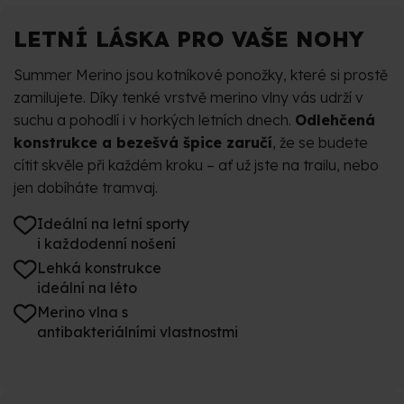
LETNÍ LÁSKA PRO VAŠE NOHY
Summer Merino jsou kotníkové ponožky, které si prostě
zamilujete. Díky tenké vrstvě merino vlny vás udrží v
suchu a pohodlí i v horkých letních dnech.
Odlehčená
konstrukce a bezešvá špice zaručí
, že se budete
cítit skvěle při každém kroku – ať už jste na trailu, nebo
jen dobíháte tramvaj.
Ideální na letní sporty
i každodenní nošení
Lehká konstrukce
ideální na léto
Merino vlna s
antibakteriálními vlastnostmi