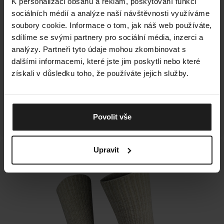
K personalizaci obsahu a reklam, poskytování funkcí
sociálních médií a analýze naší návštěvnosti využíváme
soubory cookie. Informace o tom, jak náš web používáte,
HŘEJIVÝ PARŤÁK DO ZIMNÍCH
sdílíme se svými partnery pro sociální média, inzerci a
DNŮ
analýzy. Partneři tyto údaje mohou zkombinovat s
Ať už trávíš zimu na horách, nebo se jen nechceš doma
dalšími informacemi, které jste jim poskytli nebo které
klepat zimou, Perun tě nikdy nezklame. Merino a alpaka
získali v důsledku toho, že používáte jejich služby.
vlna tě zahřeje jako hrnek horkého čaje, zesílené zóny
se postarají o výdrž a pohodlný lem tě nebude škrtit, ať
už máš na sobě pohorky nebo bačkory.
Povolit vše
Upravit