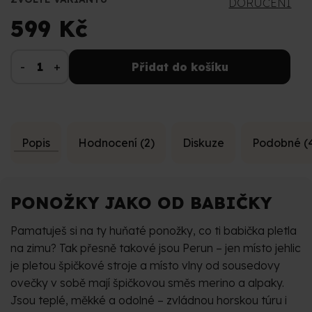
DORUČENÍ
599 Kč
Přidat do košíku
Popis
Hodnocení (2)
Diskuze
Podobné (
PONOŽKY JAKO OD BABIČKY
Pamatuješ si na ty huňaté ponožky, co ti babička pletla
na zimu? Tak přesně takové jsou Perun – jen místo jehlic
je pletou špičkové stroje a místo vlny od sousedovy
ovečky v sobě mají špičkovou směs merino a alpaky.
Jsou teplé, měkké a odolné – zvládnou horskou túru i