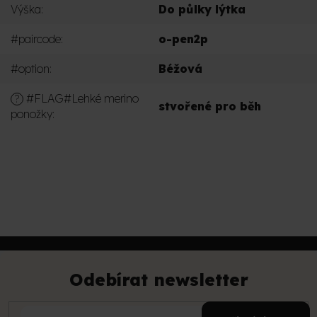
Výška
:
Do půlky lýtka
#paircode
:
o-pen2p
#option
:
Béžová
#FLAG#Lehké merino
?
stvořené pro běh
ponožky
:
PŘIDAT KOMENTÁŘ
Z
á
p
Odebírat newsletter
a
t
E-