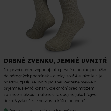
DRSNÉ ZVENKU, JEMNÉ UVNITŘ
Na první pohled vypadají jako pevné a odolné ponožky
do náročných podmínek – a taky jsou! Ale jakmile si je
nasadíš, zjistíš, že uvnitř jsou neuvěřitelně měkké a
příjemné. Pevná konstrukce chrání před mrazem,
zatímco měkkost materiálu tě obejme jako hřejivá
deka. Vyzkoušej je na vlastní kůži a pochopíš.
Ponožka kombinující několik druhů vlny