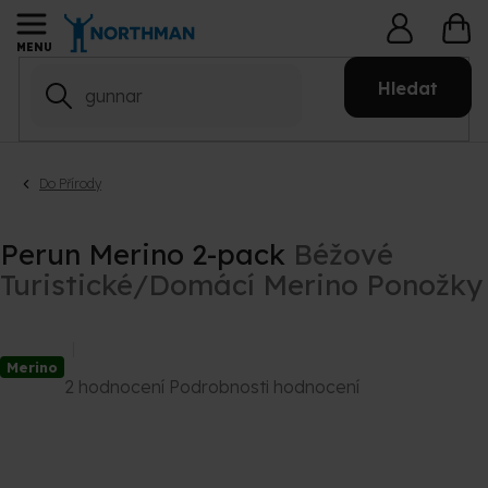
Přejít
NÁ
na
KO
obsah
Hledat
Do Přírody
Perun Merino 2-pack
Béžové
Turistické/Domácí Merino Ponožky
Merino
Průměrné
2 hodnocení
Podrobnosti hodnocení
hodnocení
produktu
je
5,0