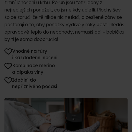
zimní lenošení u krbu. Perun jsou totiž jedny z
nejteplejších ponožek, co jsme kdy upletli. Plochý šev
špice zaručí, že tě nikde nic netlačí, a zesílené zóny se
postarají o to, aby ponožky vydržely roky. Jestli hledáš
opravdové teplo do nepohody, nemusíš dál – babička
by ti je sama doporučila!
Vhodné na túry
i každodenní nošení
Kombinace merino
a alpaka vlny
Ideální do
nepříznivého počasí