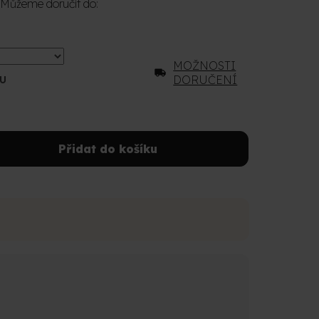
Můžeme doručit do:
MOŽNOSTI
DORUČENÍ
U
Přidat do košíku