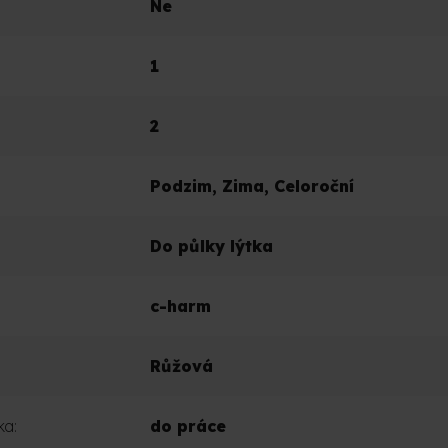
Ne
1
2
Podzim
,
Zima
,
Celoroční
Do půlky lýtka
c-harm
Růžová
ka
:
do práce