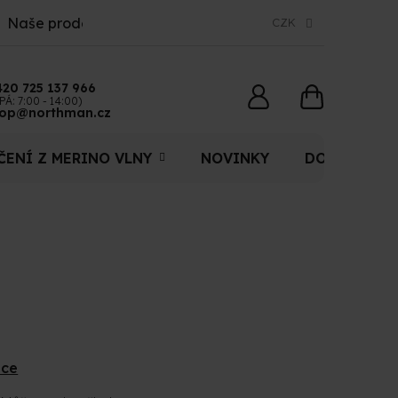
Naše prodejny
CZK
420 725 137 966
NÁKUPNÍ
PÁ: 7:00 - 14:00)
op@northman.cz
KOŠÍK
ČENÍ Z MERINO VLNY
NOVINKY
DOPLŇKY
ace