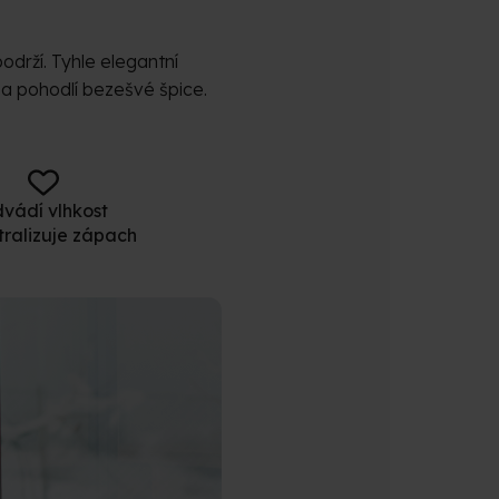
održí. Tyhle elegantní
 a pohodlí bezešvé špice.
vádí vlhkost
tralizuje zápach