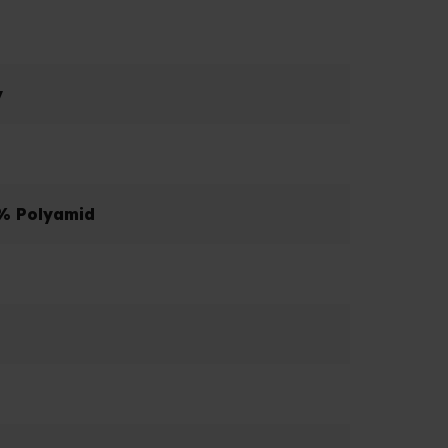
y
 % Polyamid