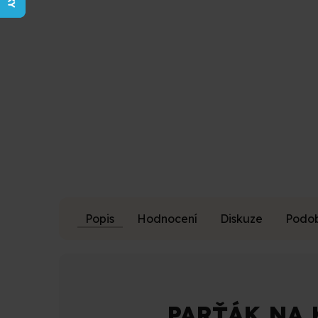
z
5
hvězdiček.
Popis
Hodnocení
Diskuze
Podob
PARŤÁK NA 