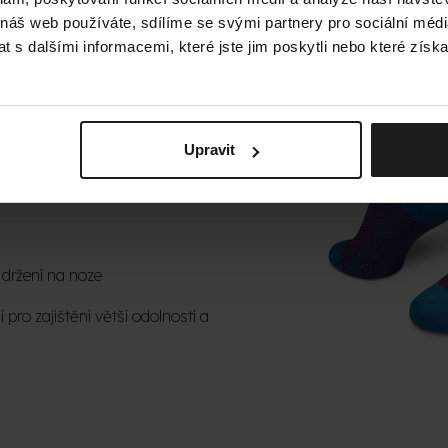
 náš web používáte, sdílíme se svými partnery pro sociální média
 co od prémiového produktu čekáte
 s dalšími informacemi, které jste jim poskytli nebo které získa
ť už je nosíte do města nebo na
iné.
Upravit
ání špice
 držení na noze
 pro zajištění větší odolnosti a