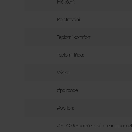
Měkčení
:
Polstrování
:
Teplotní komfort
:
Teplotní třída
:
Výška
:
#paircode
:
#option
:
#FLAG#Společenská merino ponož