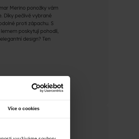
amar Merino ponožky vám
e. Díky pečlivě vybrané
odolné proti zápachu. S
lemem poskytují pohodlí,
 elegantní design? Ten
Více o cookies
ěvnosti využíváme soubory