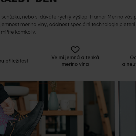
a schůzku, nebo si dáváte rychlý výšlap, Hamar Merino vás p
jemnost merino vlny, odolnost speciální technologie pletení
míříte kamkoliv.
Velmi jemná a tenká
Od
u příležitost
merino vlna
a neu