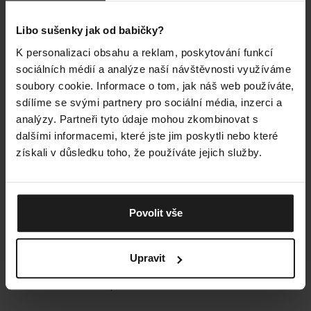
Libo sušenky jak od babičky?
K personalizaci obsahu a reklam, poskytování funkcí
sociálních médií a analýze naší návštěvnosti využíváme
soubory cookie. Informace o tom, jak náš web používáte,
sdílíme se svými partnery pro sociální média, inzerci a
analýzy. Partneři tyto údaje mohou zkombinovat s
dalšími informacemi, které jste jim poskytli nebo které
získali v důsledku toho, že používáte jejich služby.
HŘEJIVÉ KOUZLO ČESKÉ
PLETÁRNY
Povolit vše
Fauske Merino jsme upletli speciální technologií
žakárového pletení a obohatili o extra vlákno merino
vlny, která zajistí maximální měkkost a hřejivost. A díky
Upravit
jejím termoregulačním vlastnostem si můžete být jistí,
že vás zima už nikdy nezaskočí.