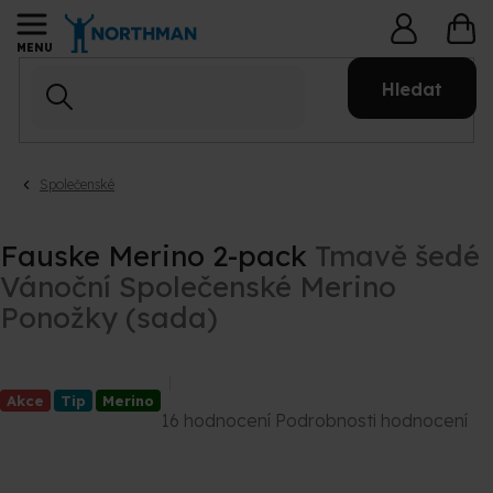
Přejít
NÁ
na
KO
obsah
Hledat
Společenské
Fauske Merino 2-pack
Tmavě šedé
Vánoční Společenské Merino
Ponožky (sada)
Akce
Tip
Merino
Průměrné
16 hodnocení
Podrobnosti hodnocení
hodnocení
produktu
je