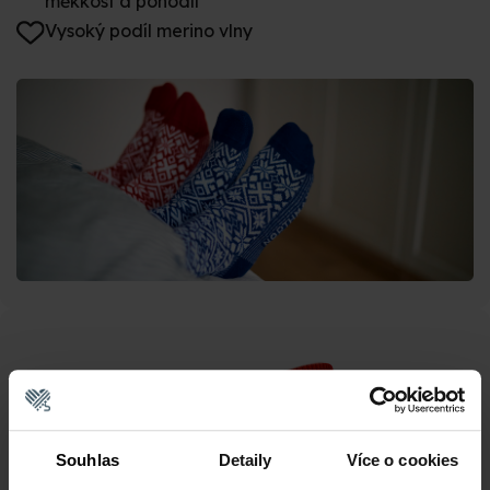
měkkost a pohodlí
Vysoký podíl merino vlny
Souhlas
Detaily
Více o cookies