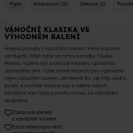
Popis
Hodnocení (16)
Diskuze (1)
Podobn
VÁNOČNÍ KLASIKA VE
VÝHODNÉM BALENÍ
Hřejivé ponožky s vánočním vzorem, které si prostě
zamilujete. Když máte na nohou ponožky Fauske
Merino, můžete být svátečně naladěni i uprostřed
obyčejného dne. Tyhle vlněné fešandy jsou výjimečné
nejen vánočním vzorem, ale hlavně tím, jak hřejí, sedí a
potěší. A protože Vánoce jsou o sdílení radosti,
přinášíme vám tyhle ponožky rovnou ve výhodném
dvojbalení.
Žakárové pletení
s vánočním vzorem
Extra vlákno pro větší