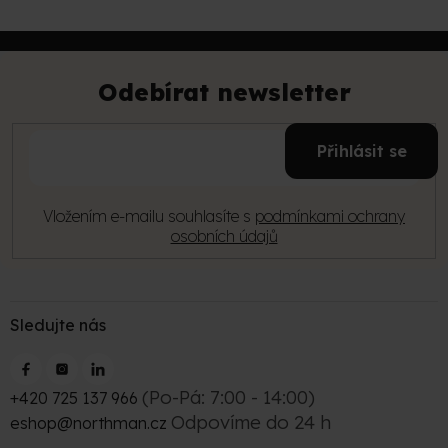
Z
á
p
Odebírat newsletter
a
t
E-
í
Přihlásit se
mail
Vložením e-mailu souhlasíte s
podmínkami ochrany
osobních údajů
Sledujte nás
(Po-Pá: 7:00 - 14:00)
+420 725 137 966
Odpovíme do 24 h
eshop@northman.cz