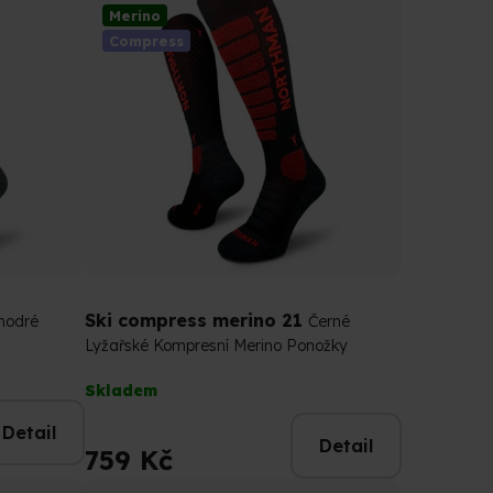
Merino
Compress
Ski compress merino 21
modré
Černé
Lyžařské Kompresní Merino Ponožky
Průměrné
Skladem
hodnocení
produktu
Detail
Detail
je
759 Kč
5,0