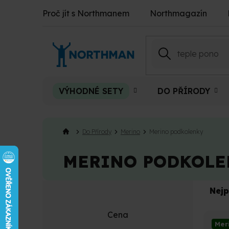
Přejít
Proč jít s Northmanem
Northmagazín
na
obsah
VÝHODNÉ SETY
DO PŘÍRODY
Do Přírody
Merino
Merino podkolenky
MERINO PODKOLE
P
Ř
Nejp
o
a
s
z
V
Cena
t
e
Mer
ý