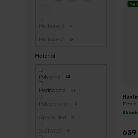
z
Mer
5
hvězdi
Mix barev1
0
Mix barev3
0
Materiál
Polyamid
15
Merino vlna
17
Hunti
Polypropylen
Merino
0
Sklad
Alpaca vlna
0
639
X-STATIC
0