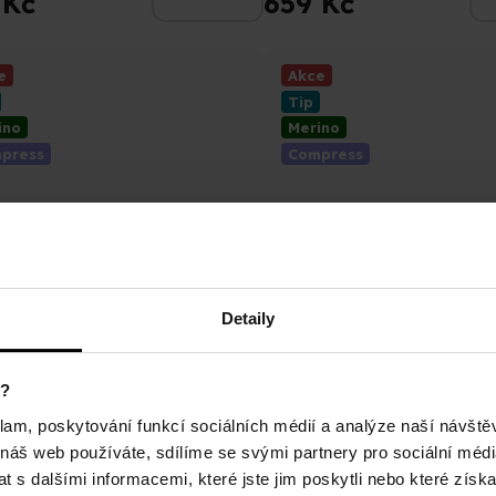
 Kč
659 Kč
5,0
z
5
e
Akce
ček.
hvězdiček.
Tip
ino
Merino
press
Compress
Detaily
y?
ompress merino 21 2-pack
Ski compress merino 21 
klam, poskytování funkcí sociálních médií a analýze naší návšt
Lyžařské Kompresní Merino Ponožky
Černé Lyžařské Kompresní Meri
 náš web používáte, sdílíme se svými partnery pro sociální média
(Sada)
 s dalšími informacemi, které jste jim poskytli nebo které získa
rné
Průměrné