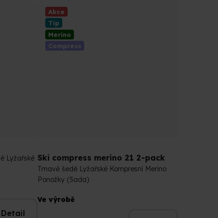
Akce
Tip
Merino
Compress
Ski compress merino 21 2-pack
é Lyžařské
Tmavě šedé Lyžařské Kompresní Merino
Ponožky (Sada)
Průměrné
Ve výrobě
hodnocení
Detail
produktu