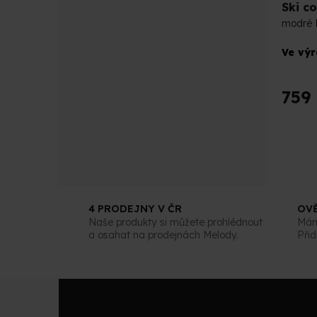
Ski c
modré 
Průmě
Ve vý
hodno
produk
je
759
5,0
z
5
hvězdi
O
v
l
4 PRODEJNY V ČR
OV
á
Naše produkty si můžete prohlédnout
Máme
d
a osahat na prodejnách Melody.
Přid
a
c
í
p
Z
r
á
v
p