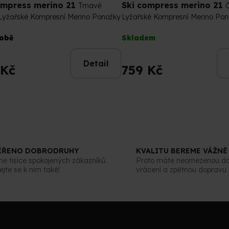
ompress merino 21
Ski compress merino 21
Tmavě
Lyžařské Kompresní Merino Ponožky
Lyžařské Kompresní Merino Pon
rné
Průměrné
robě
Skladem
cení
hodnocení
tu
produktu
Detail
je
 Kč
759 Kč
5,0
z
5
ček.
hvězdiček.
ĚŘENO DOBRODRUHY
KVALITU BEREME VÁŽNĚ
 tisíce spokojených zákazníků.
Proto máte neomezenou d
ejte se k nim také!
vrácení a zpětnou dopravu