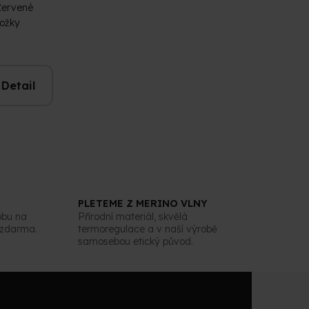
Červené
ožky
Detail
PLETEME Z MERINO VLNY
obu na
Přírodní materiál, skvělá
 zdarma.
termoregulace a v naší výrobě
samosebou etický původ.