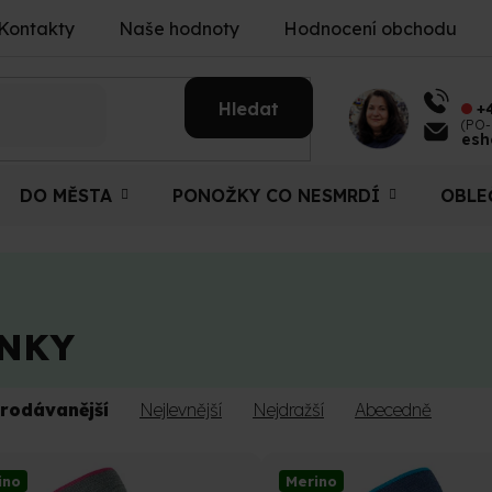
Kontakty
Naše hodnoty
Hodnocení obchodu
Hledat
+
(PO-
esh
DO MĚSTA
PONOŽKY CO NESMRDÍ
OBLE
NKY
rodávanější
Nejlevnější
Nejdražší
Abecedně
ino
Merino