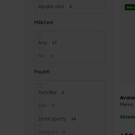
Alpaka vlna
2
Mer
Měkčení
Ano
17
Ne
0
Použití
Turistika
2
Avala
Merino
Běh
0
Průmě
Sklad
Zimní sporty
15
hodno
produk
Unisport
0
je