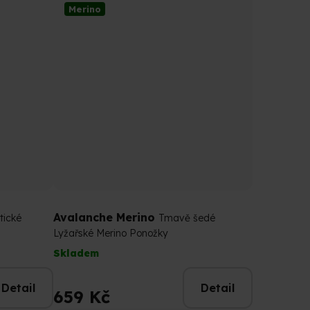
z
Merino
5
hvězdiček.
Avalanche Merino
tické
Tmavě šedé
Lyžařské Merino Ponožky
Skladem
Detail
Detail
659 Kč