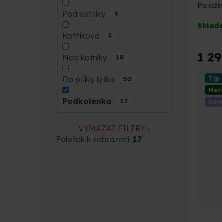
Ponožk
Pod kotníky
9
Průmě
Sklad
hodno
Kotníková
5
produk
je
1 2
Nad kotníky
18
5,0
z
Tip
Do půlky lýtka
50
5
Mer
hvězdi
Podkolenka
17
Com
VYMAZAT FILTRY
Položek k zobrazení:
17