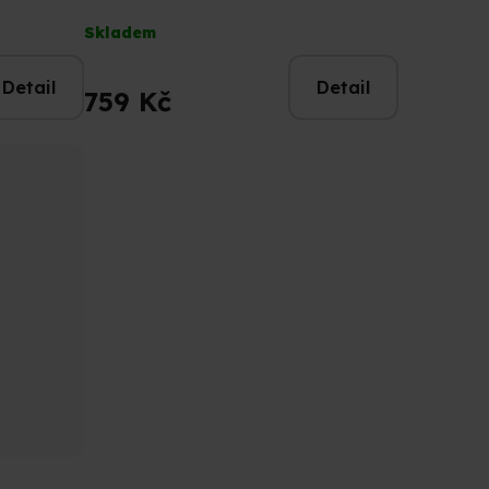
Průměrné
Skladem
hodnocení
produktu
Detail
Detail
je
759 Kč
5,0
z
5
hvězdiček.