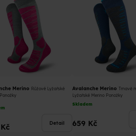
nche Merino
Avalanche Merino
Růžové Lyžařské
Tmavě 
 Ponožky
Lyžařské Merino Ponožky
rné
Skladem
em
cení
tu
659 Kč
Detail
 Kč