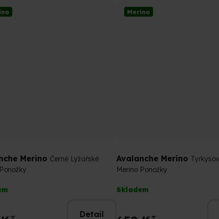
ino
Merino
nche Merino
Avalanche Merino
Černé Lyžařské
Tyrkysov
 Ponožky
Merino Ponožky
rné
Průměrné
em
Skladem
cení
hodnocení
tu
produktu
Detail
je