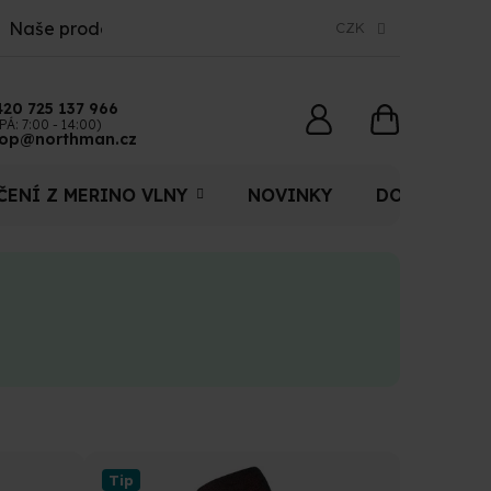
Naše prodejny
CZK
420 725 137 966
NÁKUPNÍ
PÁ: 7:00 - 14:00)
op@northman.cz
KOŠÍK
ČENÍ Z MERINO VLNY
NOVINKY
DOPLŇKY
Tip