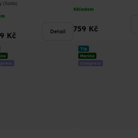
y (Sada)
Průměrné
Skladem
rné
hodnocení
em
cení
produktu
tu
je
759 Kč
Detail
5,0
99 Kč
z
5
Tip
hvězdiček.
ino
Merino
ček.
press
Compress