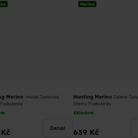
ino
Merino
ček.
ng Merino
Hunting Merino
Hnědé Turistické
Zelené Turis
 Podkolenky
Merino Podkolenky
em
Skladem
Detail
 Kč
639 Kč