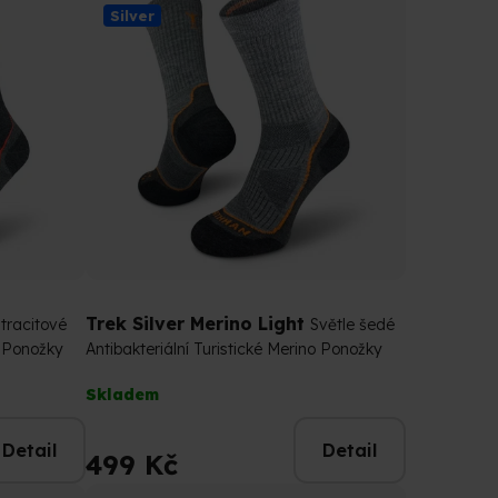
Silver
Trek Silver Merino Light
tracitové
Světle šedé
o Ponožky
Antibakteriální Turistické Merino Ponožky
Průměrné
Skladem
hodnocení
produktu
Detail
Detail
je
499 Kč
4,9