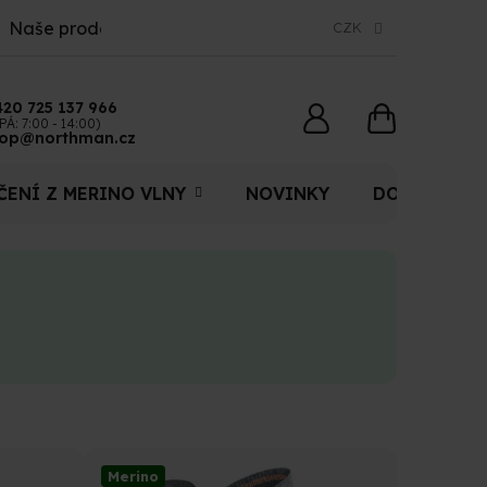
Naše prodejny
CZK
420 725 137 966
NÁKUPNÍ
PÁ: 7:00 - 14:00)
op@northman.cz
KOŠÍK
ČENÍ Z MERINO VLNY
NOVINKY
DOPLŇKY
Merino