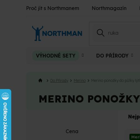
Přejít
Proč jít s Northmanem
Northmagazín
na
obsah
VÝHODNÉ SETY
DO PŘÍRODY
Do Přírody
Merino
Merino ponožky do půlky lý
MERINO PONOŽKY 
P
Ř
Nejp
o
a
s
z
V
Cena
t
e
Mer
ý