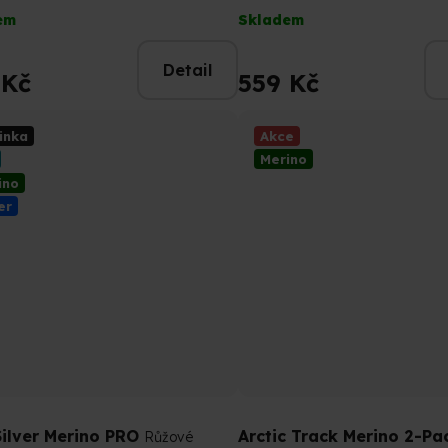
rné
Průměrné
em
Skladem
cení
hodnocení
tu
produktu
Detail
je
 Kč
559 Kč
5,0
z
inka
Akce
5
Merino
ček.
hvězdiček.
ino
er
Silver Merino PRO
Arctic Track Merino 2-P
Růžové