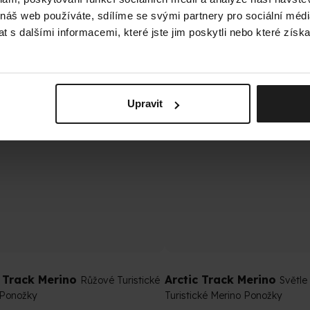
cení
hodnocení
 náš web používáte, sdílíme se svými partnery pro sociální média
tu
produktu
Detail
 s dalšími informacemi, které jste jim poskytli nebo které získa
je
 Kč
499 Kč
4,9
z
ino
Merino
5
ček.
hvězdiček.
Upravit
c Track Merino
Arctic Track Merino
Růžové Turistické
Světle
 Ponožky
Turistické Merino Ponožky