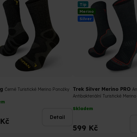
Tip
Merino
Silver
og
Trek Silver Merino PRO
Černé Turistické Merino Ponožky
An
Antibakteriální Turistické Merin
rné
em
cení
Průměrné
Skladem
tu
hodnocení
Detail
produktu
 Kč
je
599 Kč
5,0