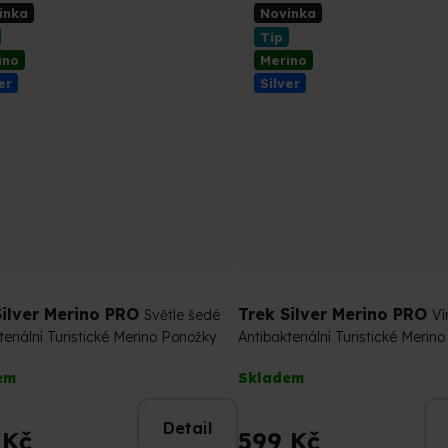
z
inka
Novinka
ček.
5
Tip
hvězdiček.
ino
Merino
er
Silver
Silver Merino PRO
Trek Silver Merino PRO
Světle šedé
Ví
teriální Turistické Merino Ponožky
Antibakteriální Turistické Merin
rné
Průměrné
em
Skladem
cení
hodnocení
tu
produktu
Detail
je
 Kč
599 Kč