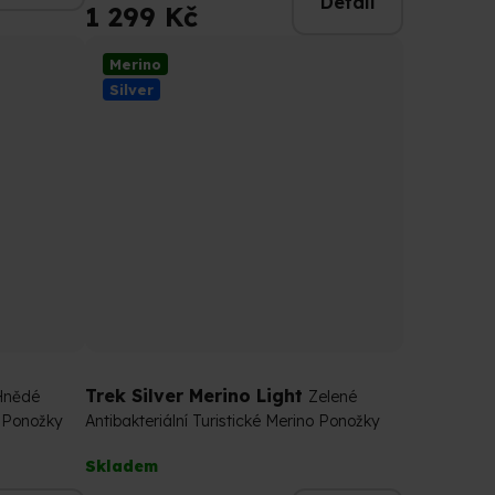
Detail
je
1 299 Kč
5,0
z
Merino
5
Silver
hvězdiček.
Trek Silver Merino Light
Hnědé
Zelené
o Ponožky
Antibakteriální Turistické Merino Ponožky
Průměrné
Skladem
hodnocení