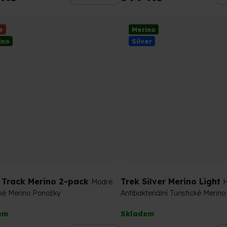
5,0
z
5
e
Merino
ček.
hvězdiček.
ino
Silver
c Track Merino 2-pack
Trek Silver Merino Light
Modré
cké Merino Ponožky
Antibakteriální Turistické Merin
rné
Průměrné
em
Skladem
cení
hodnocení