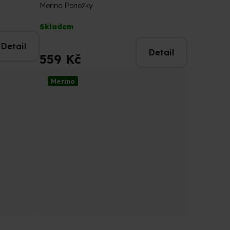
Merino Ponožky
Průměrné
Skladem
hodnocení
produktu
Detail
Detail
je
559 Kč
4,8
z
Merino
5
hvězdiček.