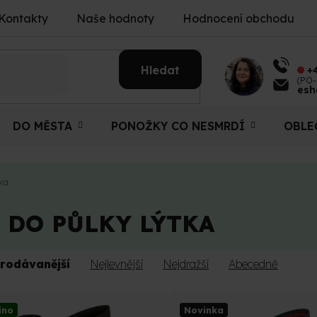
Kontakty
Naše hodnoty
Hodnocení obchodu
Hledat
+
(PO-
esh
DO MĚSTA
PONOŽKY CO NESMRDÍ
OBLE
tka
DO PŮLKY LÝTKA
rodávanější
Nejlevnější
Nejdražší
Abecedně
ino
Novinka