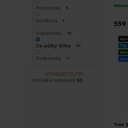
Průmě
Sklad
Pod kotníky
9
hodno
produk
Kotníková
5
je
559
5,0
Nad kotníky
18
z
Nov
5
Do půlky lýtka
Tip
50
hvězdi
Mer
Podkolenka
17
Silv
VYMAZAT FILTRY
Položek k zobrazení:
50
Trek 