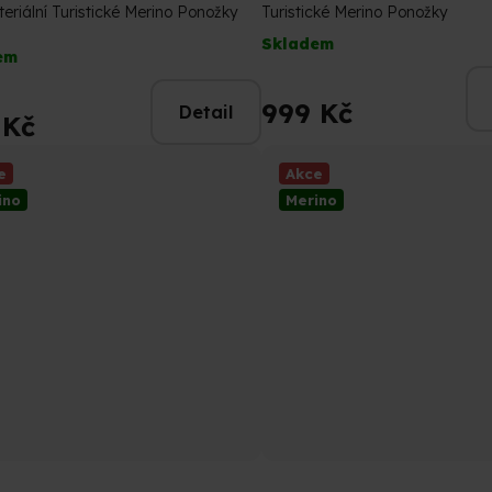
teriální Turistické Merino Ponožky
Turistické Merino Ponožky
rné
Skladem
em
cení
tu
999 Kč
Detail
 Kč
e
Akce
ino
Merino
ček.