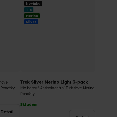
z
Novinka
5
Tip
hvězdiček.
Merino
Silver
Trek Silver Merino Light 3-pack
nové
o Ponožky
Mix barev2 Antibakteriální Turistické Merino
Ponožky
Průměrné
Skladem
hodnocení
Detail
produktu