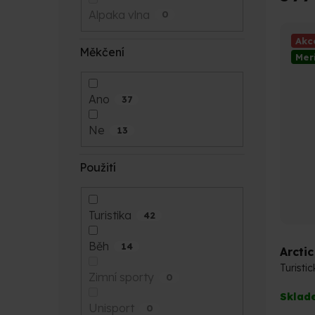
5,0
Alpaka vlna
0
z
5
Akc
hvězdi
Měkčení
Mer
Ano
37
Ne
13
Použití
Turistika
42
Běh
14
Arcti
Turisti
Zimní sporty
0
Průmě
Sklad
hodno
Unisport
0