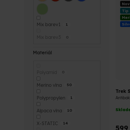
5
Nov
hvězdi
Tip
Mer
Mix barev1
Silv
1
Mix barev3
0
Materiál
Polyamid
0
Merino vlna
50
Trek 
Polypropylen
Antibak
1
Průmě
Sklad
Alpaca vlna
10
hodno
produk
X-STATIC
14
je
599