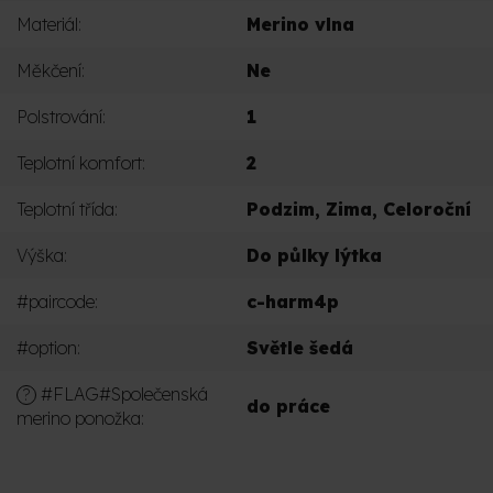
Materiál
:
Merino vlna
Měkčení
:
Ne
Polstrování
:
1
Teplotní komfort
:
2
Teplotní třída
:
Podzim
,
Zima
,
Celoroční
Výška
:
Do půlky lýtka
#paircode
:
c-harm4p
#option
:
Světle šedá
#FLAG#Společenská
?
do práce
merino ponožka
: