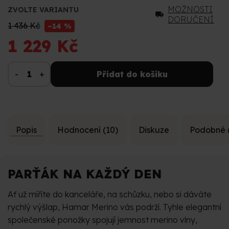
MOŽNOSTI
ZVOLTE VARIANTU
DORUČENÍ
1 436 Kč
–14 %
1 229 Kč
Přidat do košíku
Popis
Hodnocení (10)
Diskuze
Podobné 
PARŤÁK NA KAŽDÝ DEN
Ať už míříte do kanceláře, na schůzku, nebo si dáváte
rychlý výšlap, Hamar Merino vás podrží. Tyhle elegantní
společenské ponožky spojují jemnost merino vlny,