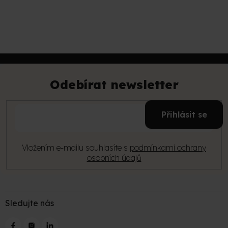
PŘIDAT KOMENTÁŘ
Z
á
p
Odebírat newsletter
a
t
E-
í
Přihlásit se
mail
Vložením e-mailu souhlasíte s
podmínkami ochrany
osobních údajů
Sledujte nás