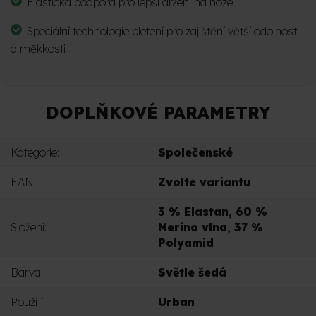
Elastická podpora pro lepší držení na noze
Speciální technologie pletení pro zajištění větší odolnosti
a měkkosti
DOPLŇKOVÉ PARAMETRY
Kategorie
:
Společenské
EAN
:
Zvolte variantu
3 % Elastan, 60 %
Složení
:
Merino vlna, 37 %
Polyamid
Barva
:
Světle šedá
Použití
:
Urban