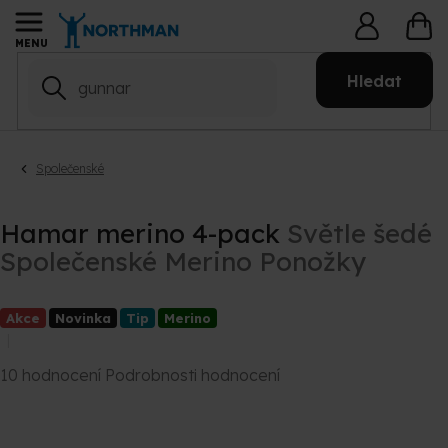
Přejít
NÁ
na
KO
obsah
Hledat
Společenské
Hamar merino 4-pack
Světle šedé
Společenské Merino Ponožky
Akce
Novinka
Tip
Merino
Průměrné
10 hodnocení
Podrobnosti hodnocení
hodnocení
produktu
je