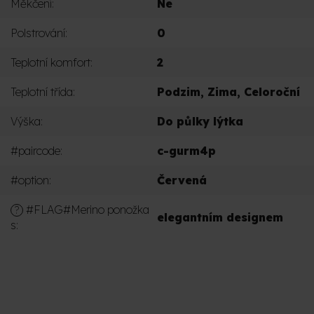
Měkčení
:
Ne
Polstrování
:
0
Teplotní komfort
:
2
Teplotní třída
:
Podzim
,
Zima
,
Celoroční
Výška
:
Do půlky lýtka
#paircode
:
c-gurm4p
#option
:
Červená
#FLAG#Merino ponožka
?
elegantním designem
s
:
PŘIDAT KOMENTÁŘ