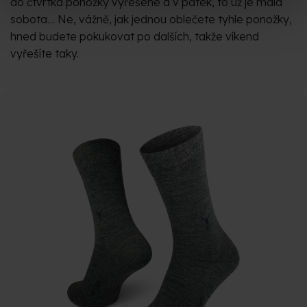
do čtvrtka ponožky vyřešené a v pátek, to už je malá
sobota… Ne, vážně, jak jednou oblečete tyhle ponožky,
hned budete pokukovat po dalších, takže víkend
vyřešíte taky.