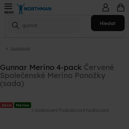
Přejít
NÁ
na
KO
obsah
Hledat
Společenské
Gunnar Merino 4-pack
Červené
Společenské Merino Ponožky
(sada)
Akce
Merino
Průměrné
1 hodnocení
Podrobnosti hodnocení
hodnocení
produktu
je