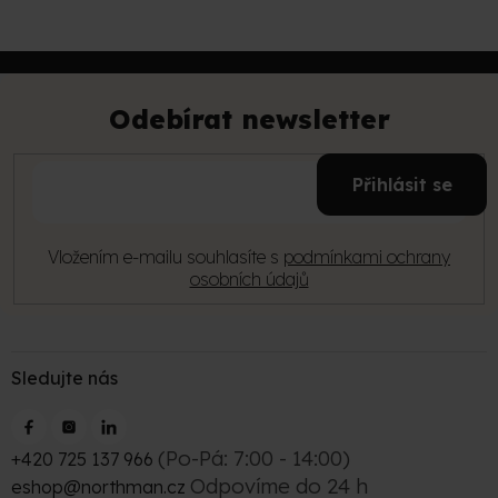
Z
á
p
Odebírat newsletter
a
t
E-
í
Přihlásit se
mail
Vložením e-mailu souhlasíte s
podmínkami ochrany
osobních údajů
Sledujte nás
(Po-Pá: 7:00 - 14:00)
+420 725 137 966
Odpovíme do 24 h
eshop@northman.cz