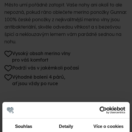
Město umí pořádně zatopit. Vaše nohy ani okolí to ale
nepozná, pokud ráno oblečete merino ponožky Gunnar.
100% české ponožky z nejkvalitnější merino vlny jsou
antibakteriální, skvěle odvedou vlhkost a s bezešvou
špicí a neklouzavým lemem vám parádně sednou na
nohu.
Vysoký obsah merino vlny
pro váš komfort
Podrží vás v jakémkoli počasí
Výhodné balení 4 párů,
ať jsou vždy po ruce
Souhlas
Detaily
Více o cookies