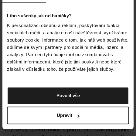
Libo sušenky jak od babičky?
K personalizaci obsahu a reklam, poskytování funkcí
sociálních médií a analýze naší návštěvnosti využíváme
soubory cookie. Informace o tom, jak náš web používáte,
sdílíme se svými partnery pro sociální média, inzerci a
analýzy. Partneři tyto údaje mohou zkombinovat s
dalšími informacemi, které jste jim poskytli nebo které
získali v důsledku toho, že používáte jejich služby.
JEMNÁ, TENKÁ, VLNĚNÁ
Povolit vše
Žádný zápach, žádný pot ani zima od nohou. Merino
ponožky do města vás zahřejí v tom správném smyslu
Upravit
slova a vy v nich zvládnete těžké i pohodou prozářené
dny. Ve výhodném balení 4 párů máte navíc od pondělí