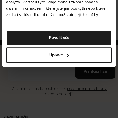
analýzy. Partneři tyto údaje mohou zkombinovat s
KVALITU BEREME
PLETEME Z MERINO
dalšími informacemi, které jste jim poskytli nebo které
VÁŽNĚ
VLNY
Proto máte
Přírodní materiál, skvělá
získali v důsledku toho, že používáte jejich služby.
neomezenou dobu na
termoregulace a v naší
vrácení a zpětnou
výrobě samosebou
dopravu zdarma.
etický původ.
Povolit vše
Z
á
p
Odebírat newsletter
Upravit
a
t
E-
í
Přihlásit se
mail
Vložením e-mailu souhlasíte s
podmínkami ochrany
osobních údajů
Sledujte nás