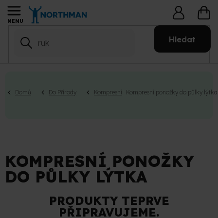
Přejít
NÁ
na
KO
obsah
Hledat
Domů
Do Přírody
Kompresní
Kompresní ponožky do půlky lýtka
KOMPRESNÍ PONOŽKY
DO PŮLKY LÝTKA
PRODUKTY TEPRVE
PŘIPRAVUJEME.