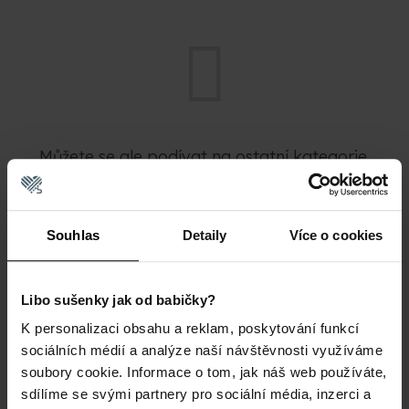
Můžete se ale podívat na ostatní kategorie.
Zpět do obchodu
Souhlas
Detaily
Více o cookies
Libo sušenky jak od babičky?
4 PRODEJNY V ČR
OVĚŘENO
Naše produkty si
DOBRODRUHY
K personalizaci obsahu a reklam, poskytování funkcí
můžete prohlédnout a
Máme tisíce
osahat na prodejnách
sociálních médií a analýze naší návštěvnosti využíváme
spokojených
Melody.
zákazníků. Přidejte se
soubory cookie. Informace o tom, jak náš web používáte,
k nim také!
sdílíme se svými partnery pro sociální média, inzerci a