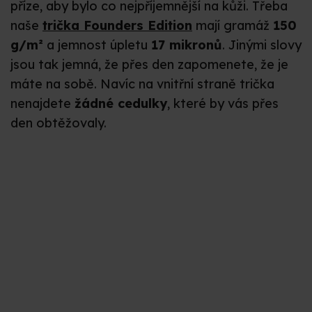
příze, aby bylo co nejpříjemnější na kůži. Třeba
naše
trička Founders Edition
mají gramáž
150
g/m²
a jemnost úpletu
17 mikronů
. Jinými slovy
jsou tak jemná, že přes den zapomenete, že je
máte na sobě. Navíc na vnitřní straně trička
nenajdete
žádné cedulky
, které by vás přes
den obtěžovaly.