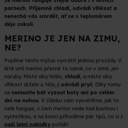
že merino funguje stejně dobře i v letních
parnech. Příjemně chladí, odvádí vlhkost a
nenechá vás smrdět, ať se s teploměrem
děje cokoli.
MERINO JE JEN NA ZIMU,
NE?
Pojďme tento mýtus vyvrátit jednou provždy. V
létě umí merino přesně to samé, co v zimě, jen
naruby. Místo aby hřálo,
chladí
, a místo aby
vlhkost drželo u těla, ji
odvádí pryč
. Díky tomu
se
nemusíte bát vyzout boty ani po celém
dni na nohou
. V článku vám vysvětlíme, jak to
celé funguje, v čem merino vede nad bavlnou i
syntetikou, a na konci přihodíme pár tipů, co si z
naší letní nabídky
pořídit.