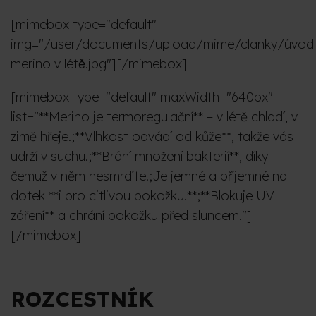
[mimebox type="default"
img="/user/documents/upload/mime/clanky/úvod
merino v létě.jpg"][/mimebox]
[mimebox type="default" maxWidth="640px"
list="**Merino je termoregulační** – v létě chladí, v
zimě hřeje.;**Vlhkost odvádí od kůže**, takže vás
udrží v suchu.;**Brání množení bakterií**, díky
čemuž v něm nesmrdíte.;Je jemné a příjemné na
dotek **i pro citlivou pokožku.**;**Blokuje UV
záření** a chrání pokožku před sluncem."]
[/mimebox]
ROZCESTNÍK