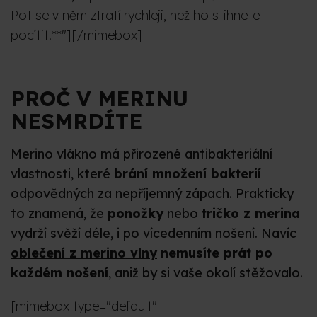
Pot se v něm ztratí rychleji, než ho stihnete
pocítit.**"][/mimebox]
PROČ V MERINU
NESMRDÍTE
Merino vlákno má přirozené antibakteriální
vlastnosti, které
brání množení bakterií
odpovědných za nepříjemný zápach. Prakticky
to znamená, že
ponožky
nebo
tričko z merina
vydrží svěží déle, i po vícedenním nošení. Navíc
oblečení z merino vlny
nemusíte prát po
každém nošení
, aniž by si vaše okolí stěžovalo.
[mimebox type="default"