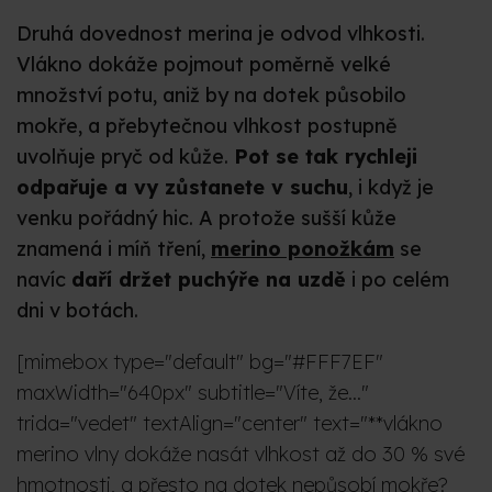
Druhá dovednost merina je odvod vlhkosti.
Vlákno dokáže pojmout poměrně velké
množství potu, aniž by na dotek působilo
mokře, a přebytečnou vlhkost postupně
uvolňuje pryč od kůže.
Pot se tak rychleji
odpařuje a vy zůstanete v suchu
, i když je
venku pořádný hic. A protože sušší kůže
znamená i míň tření,
merino ponožkám
se
navíc
daří držet puchýře na uzdě
i po celém
dni v botách.
[mimebox type="default" bg="#FFF7EF"
maxWidth="640px" subtitle="Víte, že..."
trida="vedet" textAlign="center" text="**vlákno
merino vlny dokáže nasát vlhkost až do 30 % své
hmotnosti, a přesto na dotek nepůsobí mokře?