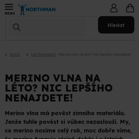
Přejít
NÁ
na
KO
obsah
Hledat
Domů
Northmagazín
Merino vlna na léto? Nic lepšího nenajdete!
MERINO VLNA NA
LÉTO? NIC LEPŠÍHO
NENAJDETE!
Merino vlna má pověst zimního materiálu.
Jenže tuhle pověst si vůbec nezaslouží. My,
co merino nosíme celý rok, moc dobře víme,