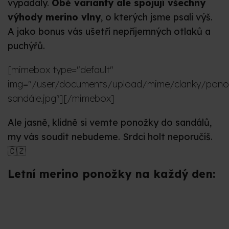
vypadaly.
Obě varianty ale spojují všechny
výhody merino vlny
, o kterých jsme psali výš.
A jako bonus vás ušetří nepříjemných otlaků a
puchýřů.
[mimebox type="default"
img="/user/documents/upload/mime/clanky/ponoz
sandále.jpg"][/mimebox]
Ale jasně, klidně si vemte ponožky do sandálů,
my vás soudit nebudeme. Srdci holt neporučíš.
🇨🇿
Letní merino ponožky na každý den: