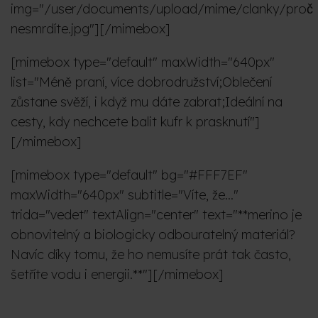
img="/user/documents/upload/mime/clanky/proč
nesmrdíte.jpg"][/mimebox]
[mimebox type="default" maxWidth="640px"
list="Méně praní, více dobrodružství;Oblečení
zůstane svěží, i když mu dáte zabrat;Ideální na
cesty, kdy nechcete balit kufr k prasknutí"]
[/mimebox]
[mimebox type="default" bg="#FFF7EF"
maxWidth="640px" subtitle="Víte, že..."
trida="vedet" textAlign="center" text="**merino je
obnovitelný a biologicky odbouratelný materiál?
Navíc díky tomu, že ho nemusíte prát tak často,
šetříte vodu i energii.**"][/mimebox]