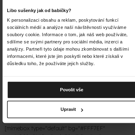
rychleji, ale s bakteriemi a zápachem už tolik ne,
Libo sušenky jak od babičky?
takže
po pár hodinách nošení je to znát
.
K personalizaci obsahu a reklam, poskytování funkcí
Merino zvládá obojí najednou: v horku chladí,
sociálních médií a analýze naší návštěvnosti využíváme
odvádí pot od kůže a díky přirozeným
soubory cookie. Informace o tom, jak náš web používáte,
antibakteriálním vlastnostem nezapáchá.
sdílíme se svými partnery pro sociální média, inzerci a
analýzy. Partneři tyto údaje mohou zkombinovat s dalšími
Rozdíl je i v
dopadu na přírodu
, od výroby až
informacemi, které jste jim poskytli nebo které získali v
po chvíli, kdy oblečení doslouží. Bavlna je sice
důsledku toho, že používáte jejich služby.
přírodní, ale
její pěstování je náročné na vodu
.
Syntetika zase
vzniká z ropy
a v přírodě se
prakticky nerozloží. Merino je naopak
Povolit vše
obnovitelný materiál, který se přirozeně rozloží,
a navíc ho nemusíte prát tak často jako bavlnu
Upravit
nebo syntetiku.
[mimebox type="default" bg="#FFF7EF"