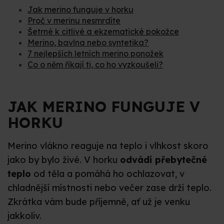
Jak merino funguje v horku
Proč v merinu nesmrdíte
Šetrné k citlivé a ekzematické pokožce
Merino, bavlna nebo syntetika?
7 nejlepších letních merino ponožek
Co o něm říkají ti, co ho vyzkoušeli?
JAK MERINO FUNGUJE V
HORKU
Merino vlákno reaguje na teplo i vlhkost skoro
jako by bylo živé. V horku
odvádí přebytečné
teplo
od těla a pomáhá ho ochlazovat, v
chladnější místnosti nebo večer zase drží teplo.
Zkrátka vám bude příjemně, ať už je venku
jakkoliv.