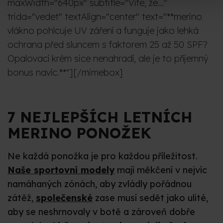
maxWidth="640px" subtitle="Víte, že..."
trida="vedet" textAlign="center" text="**merino
vlákno pohlcuje UV záření a funguje jako lehká
ochrana před sluncem s faktorem 25 až 50 SPF?
Opalovací krém sice nenahradí, ale je to příjemný
bonus navíc.**"][/mimebox]
7 NEJLEPŠÍCH LETNÍCH
MERINO PONOŽEK
Ne každá ponožka je pro každou příležitost.
Naše sportovní modely
mají měkčení v nejvíc
namáhaných zónách, aby zvládly pořádnou
zátěž,
společenské
zase musí sedět jako ulité,
aby se neshrnovaly v botě a zároveň dobře