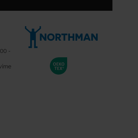
:00 -
víme