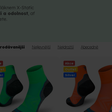
vláknem X-Static
í a odolnost
, ať
jete.
rodávanější
Nejlevnější
Nejdražší
Abecedně
e
Akce
let
Outlet
er
Silver