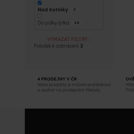
Nad kotníky
2
Do půlky lýtka
14
VYMAZAT FILTRY
Položek k zobrazení:
2
4 PRODEJNY V ČR
OV
Naše produkty si můžete prohlédnout
Máme
a osahat na prodejnách Melody.
Přid
Z
á
p
a