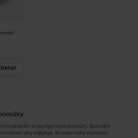
teriální
Detail
 ponožky
oti bakteriím a nepříjemným pachům. Speciální
 merino vlny zajišťuje, že vaše nohy zůstanou