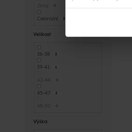
Zima
0
Celoroční
2
Velikost
36-38
2
39-41
1
42-44
0
45-47
2
48-50
0
Výška