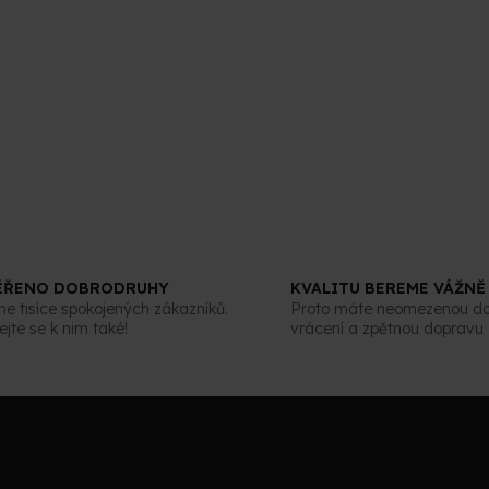
ĚŘENO DOBRODRUHY
KVALITU BEREME VÁŽNĚ
 tisíce spokojených zákazníků.
Proto máte neomezenou d
ejte se k nim také!
vrácení a zpětnou dopravu