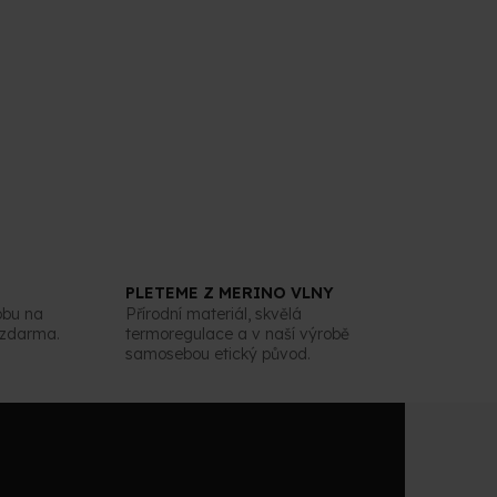
PLETEME Z MERINO VLNY
obu na
Přírodní materiál, skvělá
 zdarma.
termoregulace a v naší výrobě
samosebou etický původ.