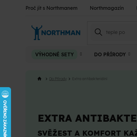
Přejít
Proč jít s Northmanem
Northmagazín
na
obsah
VÝHODNÉ SETY
DO PŘÍRODY
Do Přírody
Extra antibakteriální
EXTRA ANTIBAKTE
SVĚŽEST A KOMFORT KA