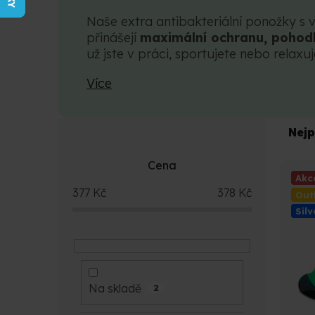
Naše extra antibakteriální ponožky s 
přinášejí
maximální ochranu, pohodl
už jste v práci, sportujete nebo relaxu
Více
P
Ř
Nejp
o
a
s
z
Cena
t
e
V
Akc
r
n
377
Kč
378
Kč
ý
Out
a
í
p
Silv
n
p
i
n
r
s
í
o
p
p
d
r
a
u
o
Na skladě
2
n
k
d
e
t