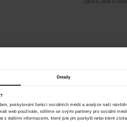
zdravé, čisté a voňa
Detaily
y?
klam, poskytování funkcí sociálních médií a analýze naší návšt
 náš web používáte, sdílíme se svými partnery pro sociální média
 s dalšími informacemi, které jste jim poskytli nebo které získa