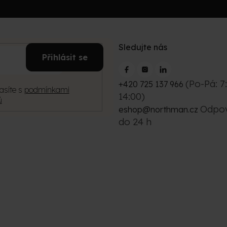
Sledujte nás
E-
Přihlásit se
mail
(Po-Pá: 7
+420 725 137 966
asíte s
podmínkami
14:00)
ů
Odpo
eshop@northman.cz
do 24 h