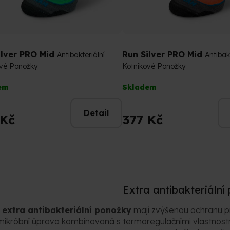
ilver PRO Mid
Run Silver PRO Mid
Antibakteriální
Antibak
ové Ponožky
Kotníkové Ponožky
rné
Průměrné
em
Skladem
cení
hodnocení
tu
produktu
Detail
je
 Kč
377 Kč
5,0
z
5
ček.
hvězdiček.
Extra antibakteriální
e
extra antibakteriální ponožky
mají zvýšenou ochranu pr
mikróbní úprava kombinovaná s termoregulačními vlastnostmi