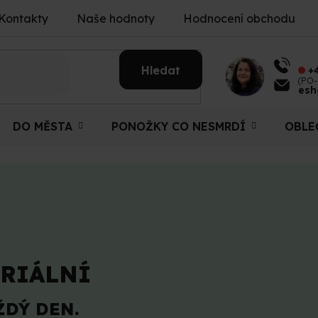
Kontakty
Naše hodnoty
Hodnocení obchodu
Hledat
+
(PO-
esh
DO MĚSTA
PONOŽKY CO NESMRDÍ
OBLE
RIÁLNÍ
ŽDÝ DEN.