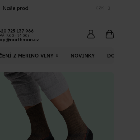
Naše prodejny
CZK
420 725 137 966
NÁKUPNÍ
PÁ: 7:00 - 14:00)
op@northman.cz
KOŠÍK
ČENÍ Z MERINO VLNY
NOVINKY
DOPLŇKY