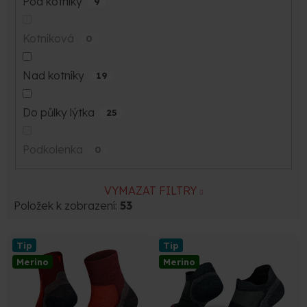
Pod kotníky
9
Kotníková
0
Nad kotníky
19
Do půlky lýtka
25
Podkolenka
0
VYMAZAT FILTRY
Položek k zobrazení:
53
V
Tip
Tip
ý
Merino
Merino
p
i
s