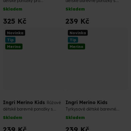
dětské ponožky pro
dětské barevné ponožky s
dobrodružství bez stížností
nižším úpletem
Skladem
Skladem
325 Kč
239 Kč
Novinka
Novinka
Tip
Tip
Merino
Merino
Ingri Merino Kids
Ingri Merino Kids
Růžové
dětské barevné ponožky s
Tyrkysové dětské barevné
nižším úpletem
ponožky s nižším úpletem
Skladem
Skladem
239 Kč
239 Kč