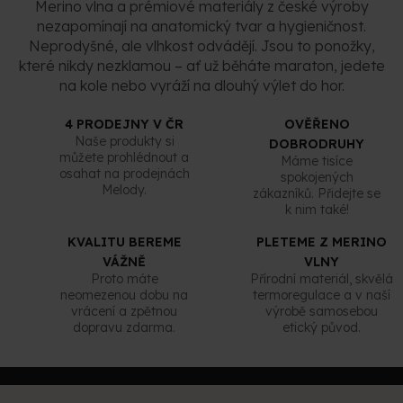
s
Merino vlna a prémiové materiály z české výroby
u
nezapomínají na anatomický tvar a hygieničnost.
Neprodyšné, ale vlhkost odvádějí. Jsou to ponožky,
které nikdy nezklamou – ať už běháte maraton, jedete
na kole nebo vyráží na dlouhý výlet do hor.
4 PRODEJNY V ČR
OVĚŘENO
Naše produkty si
DOBRODRUHY
můžete prohlédnout a
Máme tisíce
osahat na prodejnách
spokojených
Melody.
zákazníků. Přidejte se
k nim také!
KVALITU BEREME
PLETEME Z MERINO
VÁŽNĚ
VLNY
Proto máte
Přírodní materiál, skvělá
neomezenou dobu na
termoregulace a v naší
vrácení a zpětnou
výrobě samosebou
dopravu zdarma.
etický původ.
Z
á