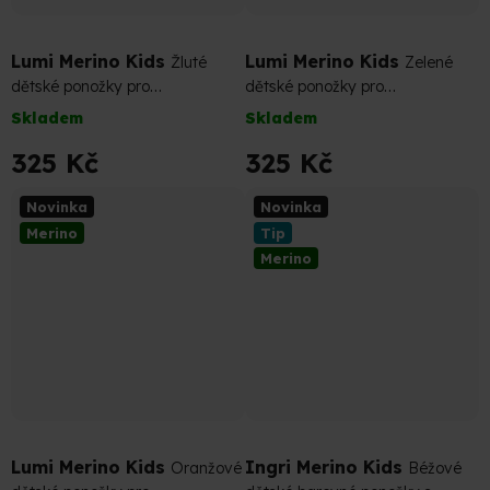
Lumi Merino Kids
Lumi Merino Kids
Žluté
Zelené
dětské ponožky pro
dětské ponožky pro
dobrodružství bez stížností
dobrodružství bez stížností
Skladem
Skladem
325 Kč
325 Kč
Novinka
Novinka
Merino
Tip
Merino
Lumi Merino Kids
Ingri Merino Kids
Oranžové
Béžové