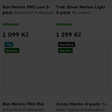
Run Merino PRO Low 3-
Trek Silver Merino Light
pack
3-pack
Antracitové Profesionální
Mix barev2
Běžecké Merino Ponožky
Antibakteriální Turistické Merino
Průměrné
Průměrné
Ponožky
Skladem
Skladem
hodnocení
hodnocení
produktu
produktu
1 099 Kč
1 299 Kč
je
je
5,0
5,0
Tip
Novinka
z
z
Merino
Merino
5
5
hvězdiček.
hvězdiček.
Run Merino PRO Mid
Jonas Merino 4-pack
Mix
Antracitové Profesionální
barev1 Sportovní/každodenní