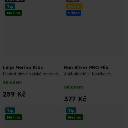
z
Tip
Outlet
5
Merino
Silver
hvězdiček.
419 Kč
–10 %
Linje Merino Kids
Run Silver PRO Mid
Modrofialové dětské barevné
Antibakteriální Kotníkové
ponožky plné merino pohodlí
Ponožky
Skladem
Průměrné
Skladem
hodnocení
259 Kč
produktu
377 Kč
je
5,0
Tip
Tip
z
Merino
Merino
5
hvězdiček.