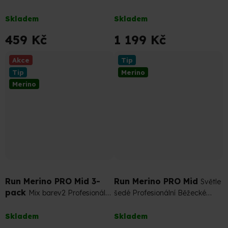
Běžecké Merino Ponožky
nošení Merino Ponožky
Průměrné
Průměrné
Skladem
Skladem
hodnocení
hodnocení
produktu
produktu
459 Kč
1 199 Kč
je
je
5,0
4,9
Akce
Tip
z
z
Tip
Merino
5
5
Merino
hvězdiček.
hvězdiček.
1 377 Kč
–12 %
Run Merino PRO Mid 3-
Run Merino PRO Mid
Světle
pack
Mix barev2 Profesionální
šedé Profesionální Běžecké
Běžecké Merino Ponožky
Merino Ponožky
Průměrné
Průměrné
Skladem
Skladem
hodnocení
hodnocení