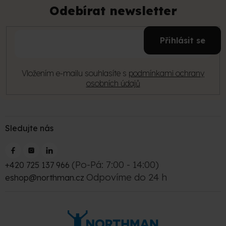
p
Odebírat newsletter
a
t
E-
í
Přihlásit se
mail
Vložením e-mailu souhlasíte s
podmínkami ochrany
osobních údajů
Sledujte nás
(Po-Pá: 7:00 - 14:00)
+420 725 137 966
Odpovíme do 24 h
eshop@northman.cz