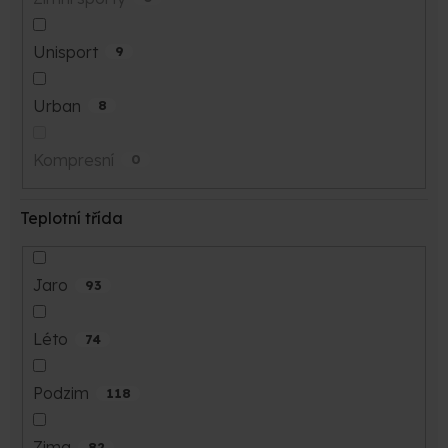
Unisport
9
Urban
8
Kompresní
0
Teplotní třída
Jaro
93
Léto
74
Podzim
118
Zima
82