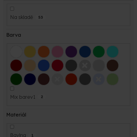
Na skladě
53
Barva
Mix barev1
2
Materiál
Bavlna
1