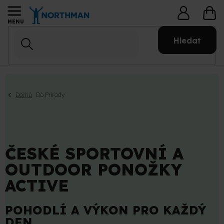
Přejít
NÁ
na
KO
obsah
Hledat
Domů
Do Přírody
ČESKÉ SPORTOVNÍ A
OUTDOOR PONOŽKY
ACTIVE
POHODLÍ A VÝKON PRO KAŽDÝ
DEN.