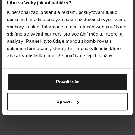
Libo sušenky jak od babičky?
K personalizaci obsahu a reklam, poskytování funkcí
1 287 Kč
–14 %
1 287 Kč
–14 %
sociálních médií a analýze naší návštěvnosti využíváme
Larvik Merino 3-pack
Run Merino PRO Low 3-
soubory cookie. Informace o tom, jak náš web používáte,
Mix
pack
barev Turistické Merino Ponožky
Mix barev1 Profesionální
sdílíme se svými partnery pro sociální média, inzerci a
(sada)
Běžecké Merino Ponožky
analýzy. Partneři tyto údaje mohou zkombinovat s
Průměrné
Průměrné
Skladem
Skladem
dalšími informacemi, které jste jim poskytli nebo které
hodnocení
hodnocení
produktu
produktu
získali v důsledku toho, že používáte jejich služby.
1 099 Kč
1 099 Kč
je
je
4,5
5,0
Akce
Novinka
z
z
Tip
Tip
Povolit vše
5
5
Merino
Merino
hvězdiček.
hvězdiček.
Silver
Upravit
1 287 Kč
–14 %