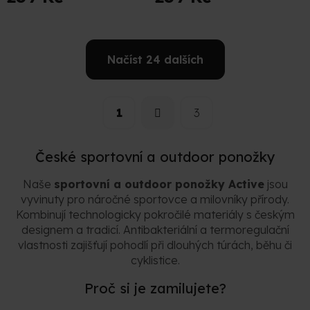
Načíst 24 dalších
S
O
t
v
r
1
3
l
á
á
n
d
k
a
České sportovní a outdoor ponožky
o
v
c
á
í
Naše
sportovní a outdoor ponožky Active
jsou
n
p
vyvinuty pro náročné sportovce a milovníky přírody.
í
r
Kombinují technologicky pokročilé materiály s českým
v
designem a tradicí. Antibakteriální a termoregulační
k
vlastnosti zajišťují pohodlí při dlouhých túrách, běhu či
y
v
cyklistice.
ý
p
Proč si je zamilujete?
i