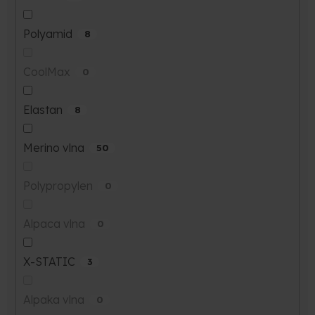
Polyamid
8
CoolMax
0
Elastan
8
Merino vlna
50
Polypropylen
0
Alpaca vlna
0
X-STATIC
3
Alpaka vlna
0